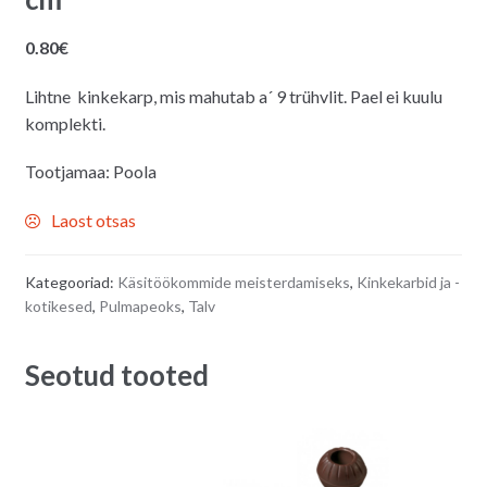
0.80
€
Lihtne kinkekarp, mis mahutab a´ 9 trühvlit. Pael ei kuulu
komplekti.
Tootjamaa: Poola
Laost otsas
Kategooriad:
Käsitöökommide meisterdamiseks
,
Kinkekarbid ja -
kotikesed
,
Pulmapeoks
,
Talv
Seotud tooted