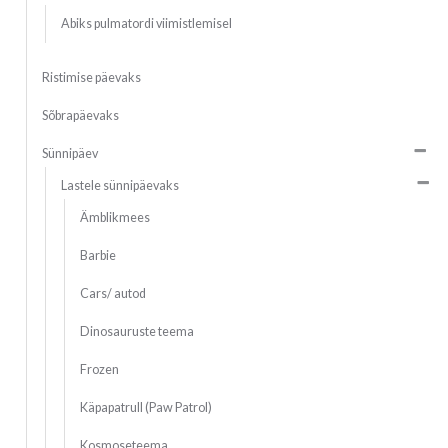
Abiks pulmatordi viimistlemisel
Ristimise päevaks
Sõbrapäevaks
Sünnipäev
Lastele sünnipäevaks
Ämblikmees
Barbie
Cars/ autod
Dinosauruste teema
Frozen
Käpapatrull (Paw Patrol)
Kosmoseteema