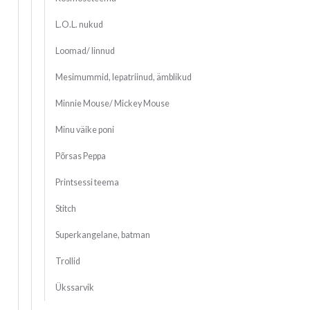
L.O.L. nukud
Loomad/ linnud
Mesimummid, lepatriinud, ämblikud
Minnie Mouse/ Mickey Mouse
Minu väike poni
Põrsas Peppa
Printsessi teema
Stitch
Superkangelane, batman
Trollid
Ükssarvik