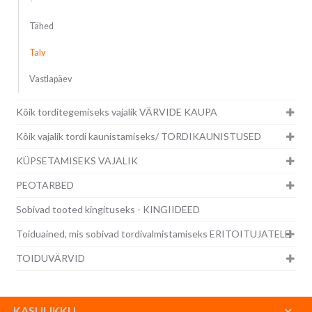
Tähed
Talv
Vastlapäev
Kõik torditegemiseks vajalik VÄRVIDE KAUPA
Kõik vajalik tordi kaunistamiseks/ TORDIKAUNISTUSED
KÜPSETAMISEKS VAJALIK
PEOTARBED
Sobivad tooted kingituseks - KINGIIDEED
Toiduained, mis sobivad tordivalmistamiseks ERITOITUJATELE
TOIDUVÄRVID
KASULIKKU