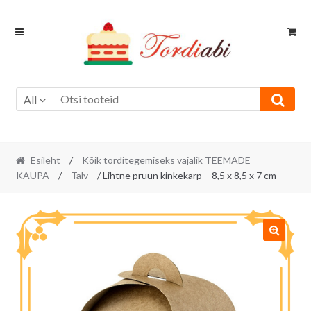
Skip
Skip
to
to
navigation
content
All
Esileht
/
Kõik torditegemiseks vajalik TEEMADE
KAUPA
/
Talv
/ Lihtne pruun kinkekarp – 8,5 x 8,5 x 7 cm