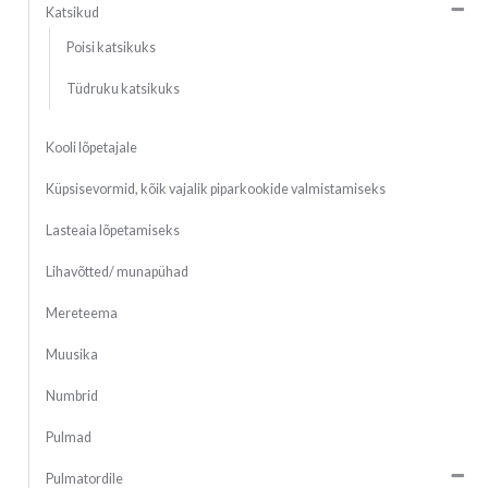
Katsikud
Poisi katsikuks
Tüdruku katsikuks
Kooli lõpetajale
Küpsisevormid, kõik vajalik piparkookide valmistamiseks
Lasteaia lõpetamiseks
Lihavõtted/ munapühad
Mereteema
Muusika
Numbrid
Pulmad
Pulmatordile