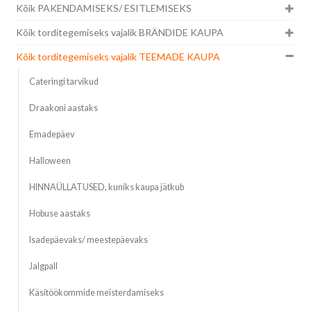
Kõik PAKENDAMISEKS/ ESITLEMISEKS
Kõik torditegemiseks vajalik BRÄNDIDE KAUPA
Kõik torditegemiseks vajalik TEEMADE KAUPA
Cateringi tarvikud
Draakoni aastaks
Emadepäev
Halloween
HINNAÜLLATUSED, kuniks kaupa jätkub
Hobuse aastaks
Isadepäevaks/ meestepäevaks
Jalgpall
Käsitöökommide meisterdamiseks