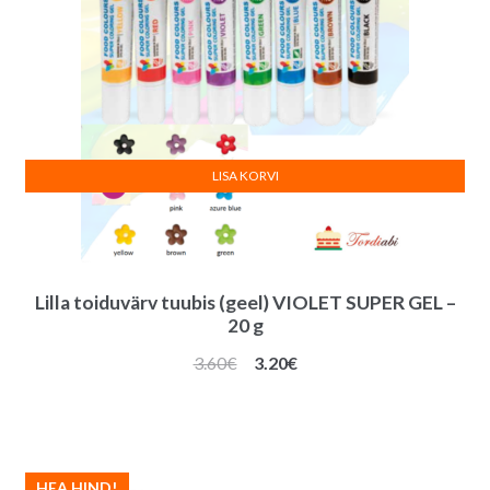
LISA KORVI
Lilla toiduvärv tuubis (geel) VIOLET SUPER GEL –
20 g
Algne
Praegune
3.60
€
3.20
€
hind
hind
oli:
on:
3.60€.
3.20€.
HEA HIND!