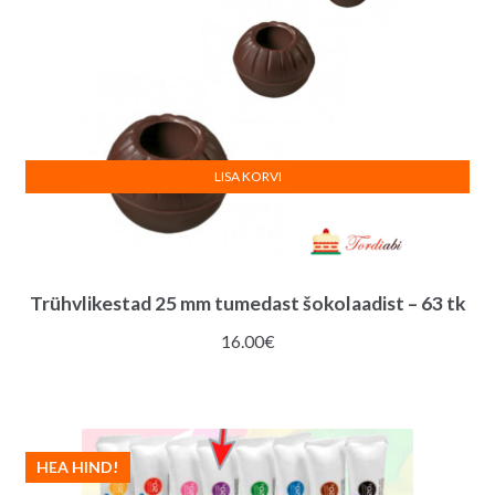
LISA KORVI
Trühvlikestad 25 mm tumedast šokolaadist – 63 tk
16.00
€
HEA HIND!