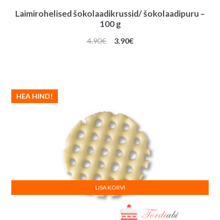
Laimirohelised šokolaadikrussid/ šokolaadipuru –
100 g
Algne
Praegune
4.90
€
3.90
€
hind
hind
oli:
on:
4.90€.
3.90€.
HEA HIND!
LISA KORVI