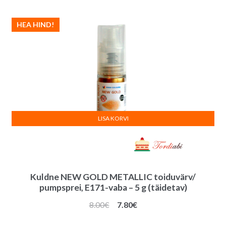
HEA HIND!
LISA KORVI
Kuldne NEW GOLD METALLIC toiduvärv/
pumpsprei, E171-vaba – 5 g (täidetav)
Algne
Praegune
8.00
€
7.80
€
hind
hind