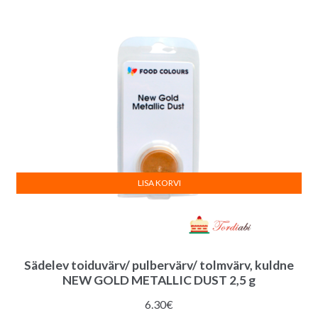
oli:
on:
8.00€.
7.80€.
LISA KORVI
Sädelev toiduvärv/ pulbervärv/ tolmvärv, kuldne
NEW GOLD METALLIC DUST 2,5 g
6.30
€