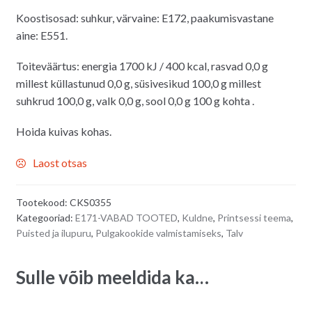
Koostisosad: suhkur, värvaine: E172, paakumisvastane
aine: E551.
Toiteväärtus: energia 1700 kJ / 400 kcal, rasvad 0,0 g
millest küllastunud 0,0 g, süsivesikud 100,0 g millest
suhkrud 100,0 g, valk 0,0 g, sool 0,0 g 100 g kohta .
Hoida kuivas kohas.
Laost otsas
Tootekood:
CKS0355
Kategooriad:
E171-VABAD TOOTED
,
Kuldne
,
Printsessi teema
,
Puisted ja ilupuru
,
Pulgakookide valmistamiseks
,
Talv
Sulle võib meeldida ka…