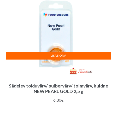
LISA KORVI
Sädelev toiduvärv/ pulbervärv/ tolmvärv, kuldne
NEW PEARL GOLD 2,5 g
6.30
€