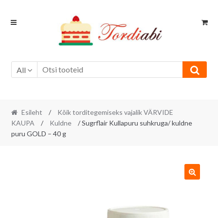
Skip
Skip
to
to
navigation
content
All
Esileht
/
Kõik torditegemiseks vajalik VÄRVIDE
KAUPA
/
Kuldne
/ Sugrflair Kullapuru suhkruga/ kuldne
puru GOLD – 40 g