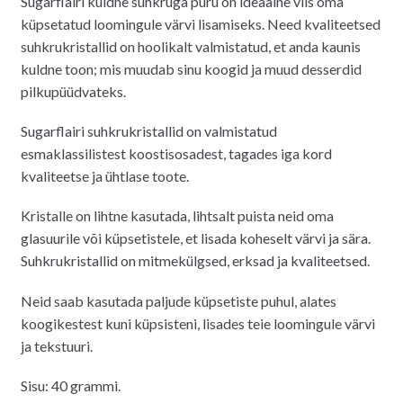
Sugarflairi kuldne suhkruga puru on ideaalne viis oma
küpsetatud loomingule värvi lisamiseks. Need kvaliteetsed
suhkrukristallid on hoolikalt valmistatud, et anda kaunis
kuldne toon; mis muudab sinu koogid ja muud desserdid
pilkupüüdvateks.
Sugarflairi suhkrukristallid on valmistatud
esmaklassilistest koostisosadest, tagades iga kord
kvaliteetse ja ühtlase toote.
Kristalle on lihtne kasutada, lihtsalt puista neid oma
glasuurile või küpsetistele, et lisada koheselt värvi ja sära.
Suhkrukristallid on mitmekülgsed, erksad ja kvaliteetsed.
Neid saab kasutada paljude küpsetiste puhul, alates
koogikestest kuni küpsisteni, lisades teie loomingule värvi
ja tekstuuri.
Sisu: 40 grammi.