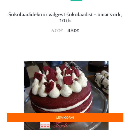
Šokolaadidekoor valgest šokolaadist – ümar võrk,
10 tk
Algne
Praegune
6.00
€
4.50
€
hind
hind
oli:
on:
6.00€.
4.50€.
LISA KORVI