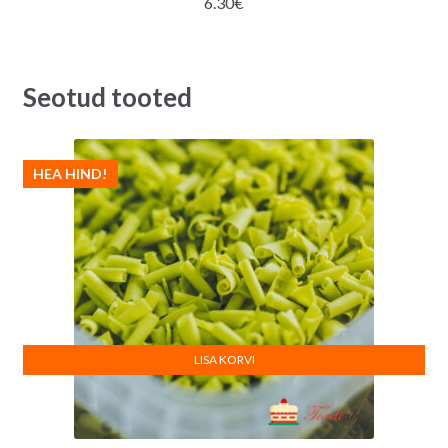
6.30
€
Seotud tooted
HEA HIND!
LISA KORVI