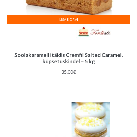
LISA KORVI
Soolakaramelli täidis Cremfil Salted Caramel,
küpsetuskindel – 5 kg
35.00
€