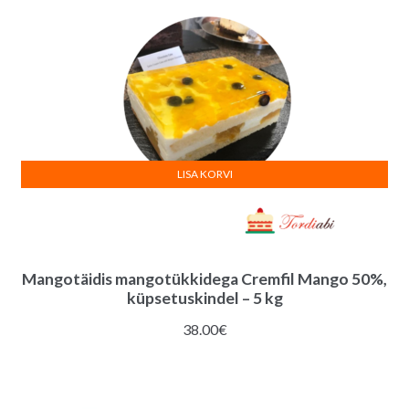
LISA KORVI
Mangotäidis mangotükkidega Cremfil Mango 50%,
küpsetuskindel – 5 kg
38.00
€