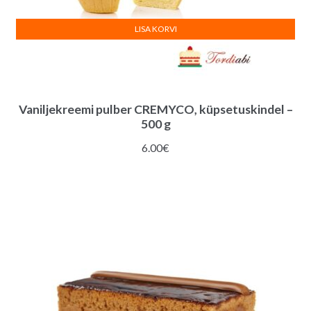
LISA KORVI
Vaniljekreemi pulber CREMYCO, küpsetuskindel –
500 g
6.00
€