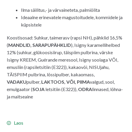
Ilma säilitus,- ja värvaineteta, palmiõlita
Ideaalne erinevatele magustoitudele, kommidele ja
küpsistele
Koostisosad: Suhkur, taimerasv (rapsi NH), pähklid 16,5%
(
MANDLID, SARAPUPÄHKLID
), Isigny karamellihelbed
12% (suhkur, glükoosisiirup, täispiim pulbrina, värske
Isigny KREEM, Guérande meresool, Isigny soolaga VÕI,
emusliin (rapsiletsitiin (E322)), kakaovõi, NISUjahu,
TÄISPIIM pulbrina, lõssipulber, kakaomass,
VADAKU
pulber,
LAKTOOS, VÕI, PIIMA
valgud, sool,
emulgaator (
SOJA
letsitiin (E322)),
ODRA
linnased, lõhna-
ja maitseaine
Laos