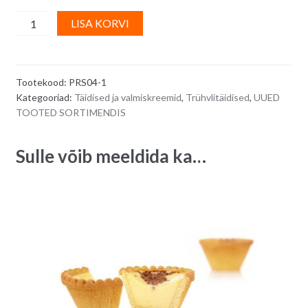
Krõbe
A
LISA KORVI
soolakaramelli
l
täidis
t
Pralicrac
e
Tootekood:
PRS04-1
Caramel
r
Kategooriad:
Täidised ja valmiskreemid
,
Trühvlitäidised
,
UUED
Beurre
n
TOOTED SORTIMENDIS
Seau
a
-
t
Sulle võib meeldida ka…
200
i
g
v
quantity
e
: