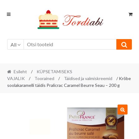
Skip
Skip
to
to
navigation
content
All
Esileht
/
KÜPSETAMISEKS
VAJALIK
/
Toorained
/
Täidised ja valmiskreemid
/ Krõbe
soolakaramelli täidis Pralicrac Caramel Beurre Seau – 200 g