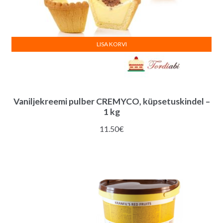
LISA KORVI
Vaniljekreemi pulber CREMYCO, küpsetuskindel –
1 kg
11.50
€