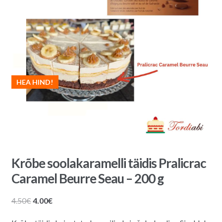
HEA HIND!
Krõbe soolakaramelli täidis Pralicrac
Caramel Beurre Seau – 200 g
Algne
Praegune
4.50
€
4.00
€
hind
hind