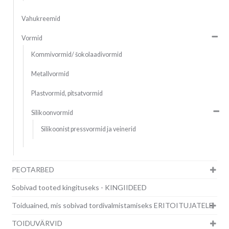
Vahukreemid
Vormid
Kommivormid/ šokolaadivormid
Metallvormid
Plastvormid, pitsatvormid
Silikoonvormid
Silikoonist pressvormid ja veinerid
PEOTARBED
Sobivad tooted kingituseks - KINGIIDEED
Toiduained, mis sobivad tordivalmistamiseks ERITOITUJATELE
TOIDUVÄRVID