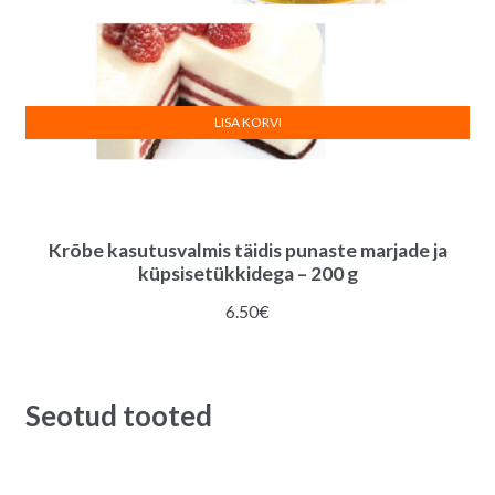
LISA KORVI
Krõbe kasutusvalmis täidis punaste marjade ja
küpsisetükkidega – 200 g
6.50
€
Seotud tooted