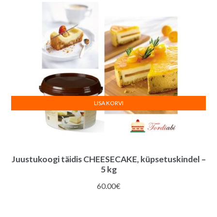
LISA KORVI
Juustukoogi täidis CHEESECAKE, küpsetuskindel –
5 kg
60.00
€