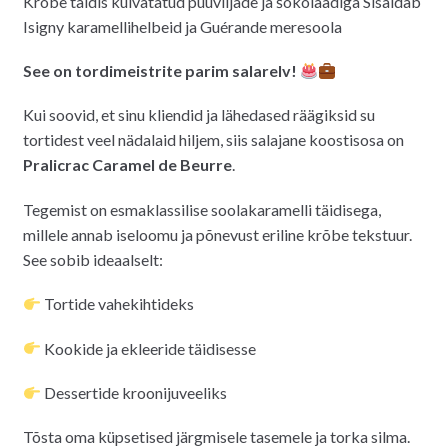
Krõbe täidis kuivatatud puuviljade ja šokolaadiga Sisaldab
oli:
on:
Isigny karamellihelbeid ja Guérande meresoola
4.50€.
4.00€.
See on tordimeistrite parim salarelv!
Kui soovid, et sinu kliendid ja lähedased räägiksid su
tortidest veel nädalaid hiljem, siis salajane koostisosa on
Pralicrac Caramel de Beurre
.
Tegemist on esmaklassilise soolakaramelli täidisega,
millele annab iseloomu ja põnevust eriline krõbe tekstuur.
See sobib ideaalselt:
Tortide vahekihtideks
Kookide ja ekleeride täidisesse
Dessertide kroonijuveeliks
Tõsta oma küpsetised järgmisele tasemele ja torka silma.