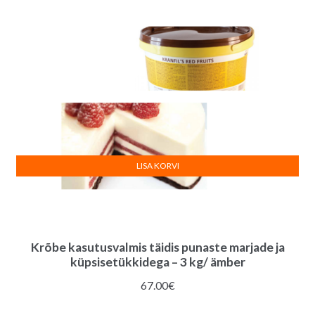
LISA KORVI
Krõbe kasutusvalmis täidis punaste marjade ja
küpsisetükkidega – 3 kg/ ämber
67.00
€