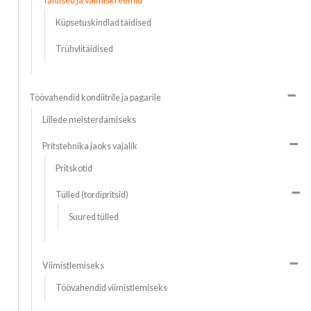
Täidised ja valmiskreemid
Küpsetuskindlad täidised
Trühvlitäidised
Töövahendid kondiitrile ja pagarile
Lillede meisterdamiseks
Pritstehnika jaoks vajalik
Pritskotid
Tülled (tordipritsid)
Suured tülled
Viimistlemiseks
Töövahendid viimistlemiseks