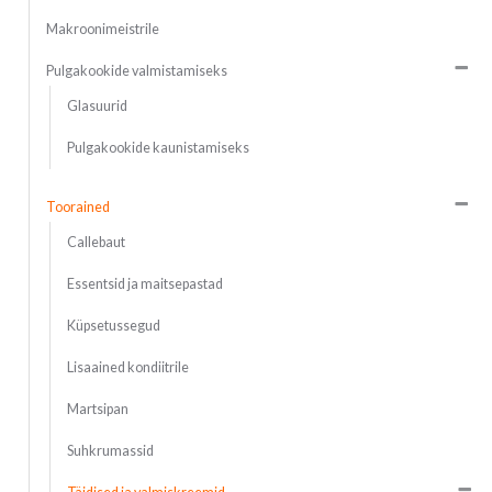
Makroonimeistrile
Pulgakookide valmistamiseks
Glasuurid
Pulgakookide kaunistamiseks
Toorained
Callebaut
Essentsid ja maitsepastad
Küpsetussegud
Lisaained kondiitrile
Martsipan
Suhkrumassid