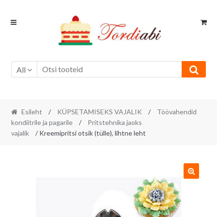
Skip
Skip
to
to
navigation
content
All
Esileht
/
KÜPSETAMISEKS VAJALIK
/
Töövahendid
kondiitrile ja pagarile
/
Pritstehnika jaoks
vajalik
/ Kreemipritsi otsik (tülle), lihtne leht