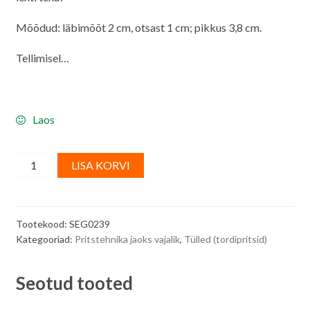
Mõõdud: läbimõõt 2 cm, otsast 1 cm; pikkus 3,8 cm.
Tellimisel…
Laos
Kreemipritsi
A
LISA KORVI
otsik
l
(tülle),
t
lihtne
e
Tootekood:
SEG0239
leht
r
Kategooriad:
Pritstehnika jaoks vajalik
,
Tülled (tordipritsid)
quantity
n
a
Seotud tooted
t
i