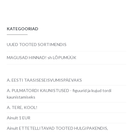
oli:
on:
2.50€.
2.00€.
KATEGOORIAD
UUED TOOTED SORTIMENDIS
MAGUSAD HINNAD! sh LÕPUMÜÜK
A. EESTI TAASISESEISVUMISPÄEVAKS
A. PULMATORDI KAUNISTUSED - figuurid ja kujud tordi
kaunistamiseks
A. TERE, KOOL!
Ainult 1 EUR
Ainult ETTETELLITAVAD TOOTED HULGIPAKENDIS,