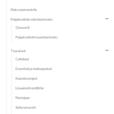
Makroonimeistrile
Pulgakookide valmistamiseks
Glasuurid
Pulgakookide kaunistamiseks
Toorained
Callebaut
Essentsid ja maitsepastad
Küpsetussegud
Lisaained kondiitrile
Martsipan
Suhkrumassid