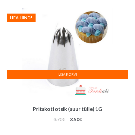
HEA HIND!
LISA KORVI
Pritskoti otsik (suur tülle) 1G
Algne
Praegune
3.70
€
3.50
€
hind
hind
oli:
on: