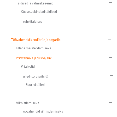
Täidised ja valmiskreemid
Küpsetuskindlad täidised
Trühvlitäidised
Töövahendid kondiitrile ja pagarile
Lillede meisterdamiseks
Pritstehnika jaoks vajalik
Pritskotid
Tülled (tordipritsid)
Suured tülled
Viimistlemiseks
Töövahendid viimistlemiseks