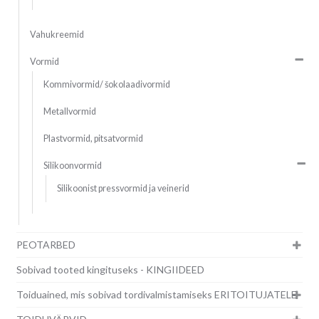
Vahukreemid
Vormid
Kommivormid/ šokolaadivormid
Metallvormid
Plastvormid, pitsatvormid
Silikoonvormid
Silikoonist pressvormid ja veinerid
PEOTARBED
Sobivad tooted kingituseks - KINGIIDEED
Toiduained, mis sobivad tordivalmistamiseks ERITOITUJATELE