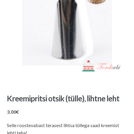
Kreemipritsi otsik (tülle), lihtne leht
3.00
€
Selle roostevabast terasest lihtsa tüllega saad kreemist
lehti teha!