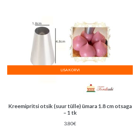
v
e
:
LISA KORVI
Kreemipritsi otsik (suur tülle) ümara 1.8 cm otsaga
– 1 tk
3.80
€