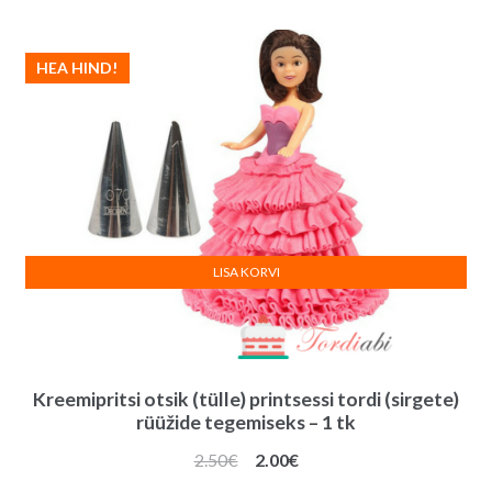
3.70€.
3.50€.
HEA HIND!
LISA KORVI
Kreemipritsi otsik (tülle) printsessi tordi (sirgete)
rüüžide tegemiseks – 1 tk
Algne
Praegune
2.50
€
2.00
€
hind
hind