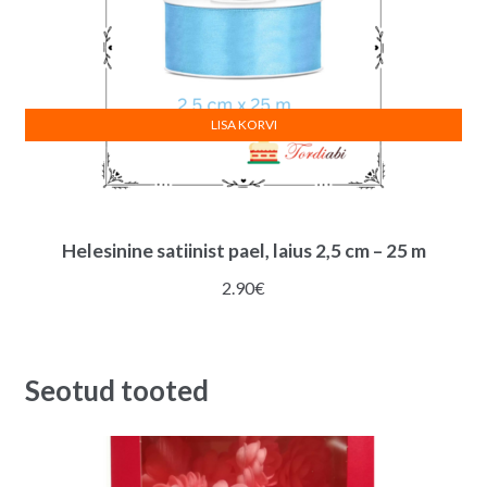
LISA KORVI
Helesinine satiinist pael, laius 2,5 cm – 25 m
2.90
€
Seotud tooted