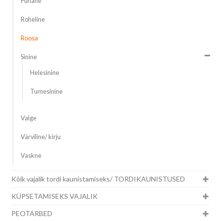
Punane
Roheline
Roosa
Sinine
Helesinine
Tumesinine
Valge
Värviline/ kirju
Vaskne
Kõik vajalik tordi kaunistamiseks/ TORDIKAUNISTUSED
KÜPSETAMISEKS VAJALIK
PEOTARBED