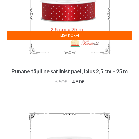
LISA KORVI
Punane täpiline satiinist pael, laius 2,5 cm – 25 m
Algne
Praegune
5.50
€
4.50
€
hind
hind
oli:
on:
5.50€.
4.50€.