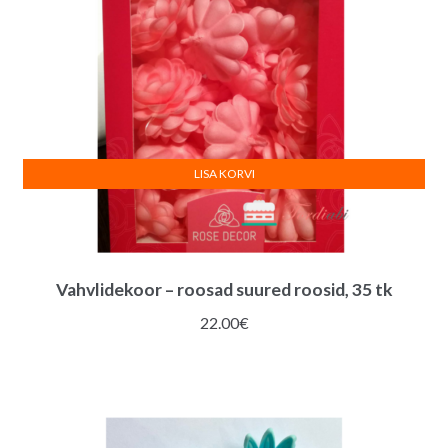
LISA KORVI
Vahvlidekoor – roosad suured roosid, 35 tk
22.00
€