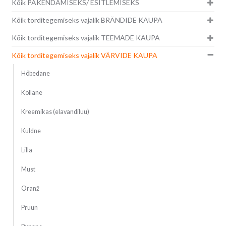
Kõik PAKENDAMISEKS/ ESITLEMISEKS
Kõik torditegemiseks vajalik BRÄNDIDE KAUPA
Kõik torditegemiseks vajalik TEEMADE KAUPA
Kõik torditegemiseks vajalik VÄRVIDE KAUPA
Hõbedane
Kollane
Kreemikas (elavandiluu)
Kuldne
Lilla
Must
Oranž
Pruun