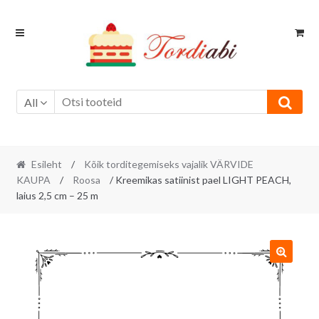
Skip
Skip
to
to
navigation
content
All
Esileht
/
Kõik torditegemiseks vajalik VÄRVIDE
KAUPA
/
Roosa
/ Kreemikas satiinist pael LIGHT PEACH,
laius 2,5 cm – 25 m