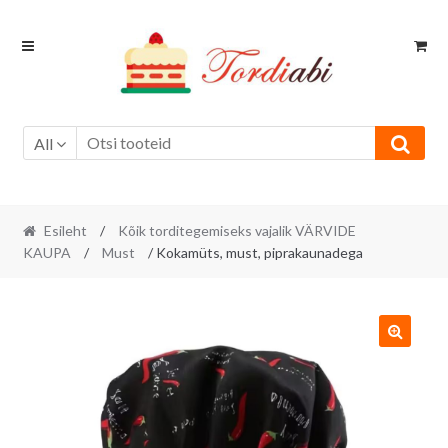
Skip
Skip
to
to
navigation
content
All
Esileht
/
Kõik torditegemiseks vajalik VÄRVIDE
KAUPA
/
Must
/ Kokamüts, must, piprakaunadega