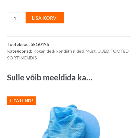
Kokamüts,
A
LISA KORVI
must,
l
piprakaunadega
t
quantity
e
Tootekood:
SEG0496
r
Kategooriad:
Kokariided/ kondiitri riided
,
Must
,
UUED TOOTED
n
SORTIMENDIS
a
t
Sulle võib meeldida ka…
i
v
e
HEA HIND!
: