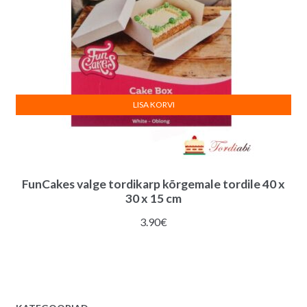
LISA KORVI
FunCakes valge tordikarp kõrgemale tordile 40 x
30 x 15 cm
3.90
€