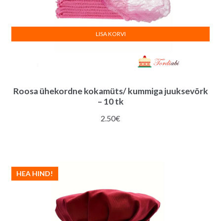
LISA KORVI
Roosa ühekordne kokamüts/ kummiga juuksevõrk
– 10 tk
2.50
€
HEA HIND!