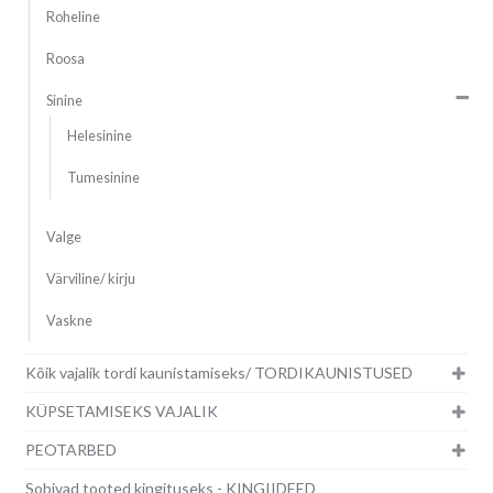
Roheline
Roosa
Sinine
Helesinine
Tumesinine
Valge
Värviline/ kirju
Vaskne
Kõik vajalik tordi kaunistamiseks/ TORDIKAUNISTUSED
KÜPSETAMISEKS VAJALIK
PEOTARBED
Sobivad tooted kingituseks - KINGIIDEED