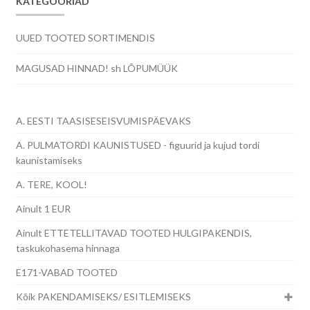
KATEGOORIAD
UUED TOOTED SORTIMENDIS
MAGUSAD HINNAD! sh LÕPUMÜÜK
A. EESTI TAASISESEISVUMISPÄEVAKS
A. PULMATORDI KAUNISTUSED - figuurid ja kujud tordi
kaunistamiseks
A. TERE, KOOL!
Ainult 1 EUR
Ainult ETTETELLITAVAD TOOTED HULGIPAKENDIS,
taskukohasema hinnaga
E171-VABAD TOOTED
Kõik PAKENDAMISEKS/ ESITLEMISEKS