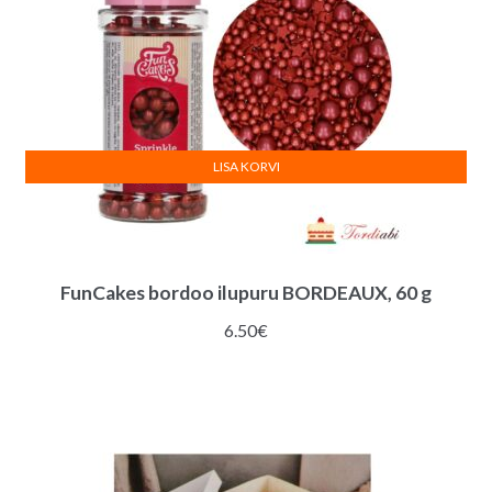
LISA KORVI
FunCakes bordoo ilupuru BORDEAUX, 60 g
6.50
€