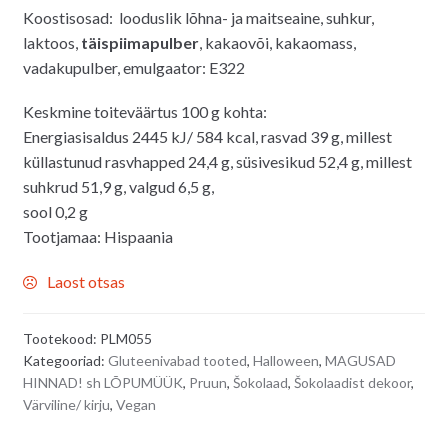
Koostisosad: looduslik lõhna- ja maitseaine, suhkur,
laktoos,
täispiimapulber
, kakaovõi, kakaomass,
vadakupulber, emulgaator: E322
Keskmine toiteväärtus 100 g kohta:
Energiasisaldus 2445 kJ/ 584 kcal, rasvad 39 g, millest
küllastunud rasvhapped 24,4 g, süsivesikud 52,4 g, millest
suhkrud 51,9 g, valgud 6,5 g,
sool 0,2 g
Tootjamaa: Hispaania
Laost otsas
Tootekood:
PLM055
Kategooriad:
Gluteenivabad tooted
,
Halloween
,
MAGUSAD
HINNAD! sh LÕPUMÜÜK
,
Pruun
,
Šokolaad
,
Šokolaadist dekoor
,
Värviline/ kirju
,
Vegan