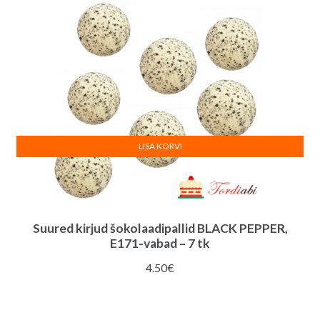
LISA KORVI
Suured kirjud šokolaadipallid BLACK PEPPER,
E171-vabad – 7 tk
4.50
€