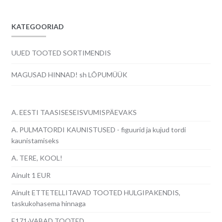
KATEGOORIAD
UUED TOOTED SORTIMENDIS
MAGUSAD HINNAD! sh LÕPUMÜÜK
A. EESTI TAASISESEISVUMISPÄEVAKS
A. PULMATORDI KAUNISTUSED - figuurid ja kujud tordi
kaunistamiseks
A. TERE, KOOL!
Ainult 1 EUR
Ainult ETTETELLITAVAD TOOTED HULGIPAKENDIS,
taskukohasema hinnaga
E171-VABAD TOOTED