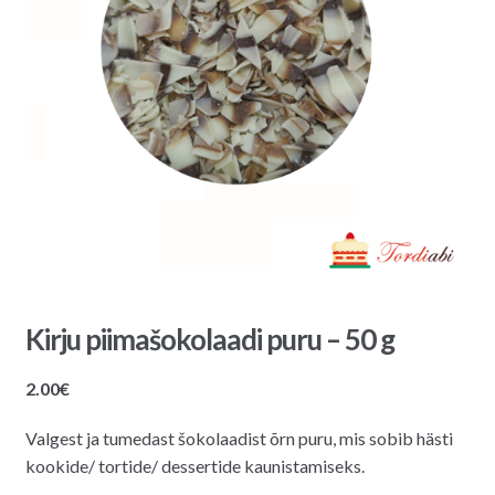
Kirju piimašokolaadi puru – 50 g
2.00
€
Valgest ja tumedast šokolaadist õrn puru, mis sobib hästi
kookide/ tortide/ dessertide kaunistamiseks.