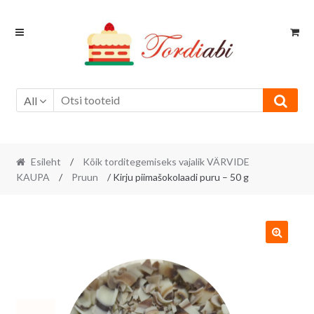
Skip
Skip
to
to
navigation
content
All
Esileht
/
Kõik torditegemiseks vajalik VÄRVIDE
KAUPA
/
Pruun
/ Kirju piimašokolaadi puru – 50 g