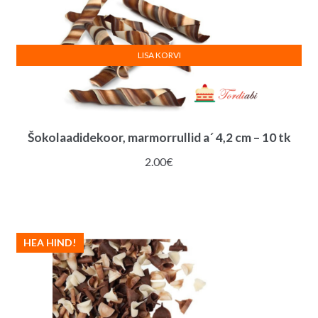
LISA KORVI
Šokolaadidekoor, marmorrullid a´ 4,2 cm – 10 tk
2.00
€
HEA HIND!