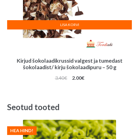
LISA KORVI
Kirjud šokolaadikrussid valgest ja tumedast
šokolaadist/ kirju šokolaadipuru – 50 g
Algne
Praegune
3.40
€
2.00
€
hind
hind
oli:
on:
3.40€.
2.00€.
Seotud tooted
HEA HIND!