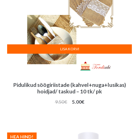
LISA KORVI
Pidulikud söögiriistade (kahvel+nuga+lusikas)
hoidjad/ taskud – 10 tk/ pk
Algne
Praegune
9.50
€
5.00
€
hind
hind
oli:
on:
9.50€.
5.00€.
HEA HIND!