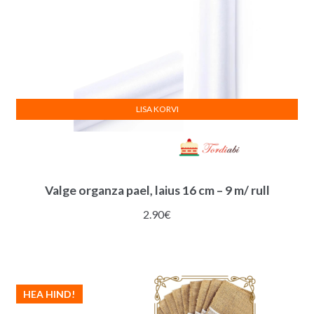
LISA KORVI
Valge organza pael, laius 16 cm – 9 m/ rull
2.90
€
HEA HIND!