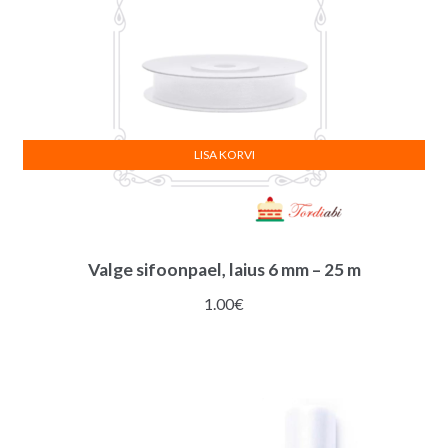
LISA KORVI
Valge sifoonpael, laius 6 mm – 25 m
1.00
€