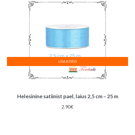
LISA KORVI
Helesinine satiinist pael, laius 2,5 cm – 25 m
2.90
€