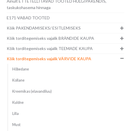
Ainult ETTETELLITAVAD TOOTED HULGIPAKENDIS,
taskukohasema hinnaga
E171-VABAD TOOTED
Kõik PAKENDAMISEKS/ ESITLEMISEKS
Kõik torditegemiseks vajalik BRÄNDIDE KAUPA
Kõik torditegemiseks vajalik TEEMADE KAUPA
Kõik torditegemiseks vajalik VÄRVIDE KAUPA
Hõbedane
Kollane
Kreemikas (elavandiluu)
Kuldne
Lilla
Must