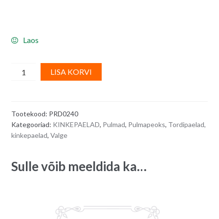
Laos
Jutepael
A
LISA KORVI
valge
l
pitsiga,
t
laius
e
Tootekood:
PRD0240
4
r
Kategooriad:
KINKEPAELAD
,
Pulmad
,
Pulmapeoks
,
Tordipaelad,
cm
n
kinkepaelad
,
Valge
-
a
5
t
Sulle võib meeldida ka…
m
i
quantity
v
e
: