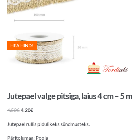
HEA HIND!
Jutepael valge pitsiga, laius 4 cm – 5 m
Algne
Praegune
4.50
€
4.20
€
hind
hind
Jutepael rullis pidulikeks sündmusteks.
oli:
on:
4.50€.
4.20€.
Päritolumaa: Poola