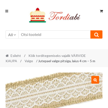
Skip
Skip
to
to
navigation
content
All
Esileht
/
Kõik torditegemiseks vajalik VÄRVIDE
KAUPA
/
Valge
/ Jutepael valge pitsiga, laius 4 cm – 5 m