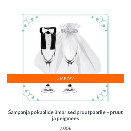
LISA KORVI
Šampanja pokaalide ümbrised pruutpaarile – pruut
ja peigmees
7.00
€