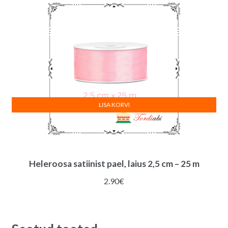
LISA KORVI
Heleroosa satiinist pael, laius 2,5 cm – 25 m
2.90
€