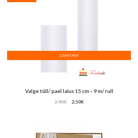
LISA KORVI
Valge tüll/ pael laius 15 cm – 9 m/ rull
Algne
Praegune
2.90
€
2.50
€
hind
hind
oli:
on:
2.90€.
2.50€.