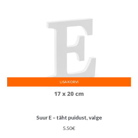
oli:
on:
5.00€.
2.00€.
LISA KORVI
Suur E – täht puidust, valge
5.50
€