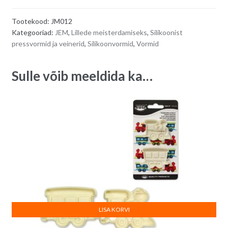
t
e
Tootekood:
JM012
r
Kategooriad:
JEM
,
Lillede meisterdamiseks
,
Silikoonist
n
pressvormid ja veinerid
,
Silikoonvormid
,
Vormid
a
t
Sulle võib meeldida ka…
i
v
e
:
LISA KORVI