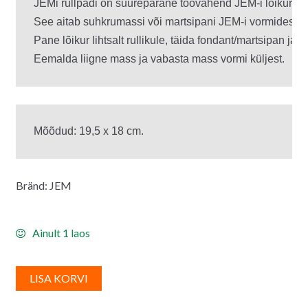
JEMi rullpadi on suurepärane töövahend JEM-i lõikuritele
See aitab suhkrumassi või martsipani JEM-i vormidest v
Pane lõikur lihtsalt rullikule, täida fondant/martsipan ja rull
Eemalda liigne mass ja vabasta mass vormi küljest.
Mõõdud: 19,5 x 18 cm.
Bränd: JEM
Ainult 1 laos
A
LISA KORVI
l