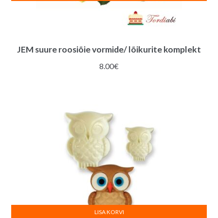
JEM suure roosiõie vormide/ lõikurite komplekt
8.00
€
LISA KORVI