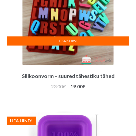
LISA KORVI
Silikoonvorm – suured tähestiku tähed
Algne
Praegune
23.00
€
19.00
€
hind
hind
oli:
on:
23.00€.
19.00€.
HEA HIND!