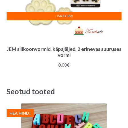
LISA KORVI
JEM silikoonvormid, käpajäljed, 2 erinevas suuruses
vormi
8.00
€
Seotud tooted
HEA HIND!