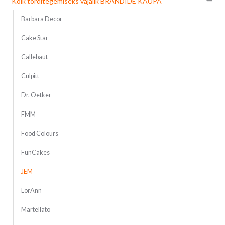
Kõik torditegemiseks vajalik BRÄNDIDE KAUPA
Barbara Decor
Cake Star
Callebaut
Culpitt
Dr. Oetker
FMM
Food Colours
FunCakes
JEM
LorAnn
Martellato