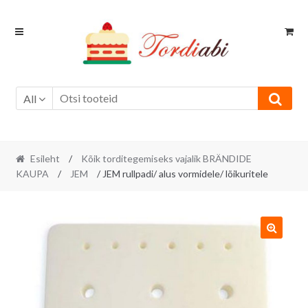
Skip
Skip
to
to
navigation
content
All
Esileht
/
Kõik torditegemiseks vajalik BRÄNDIDE
KAUPA
/
JEM
/ JEM rullpadi/ alus vormidele/ lõikuritele