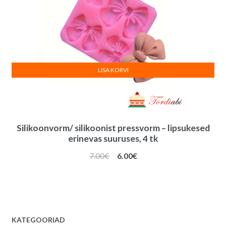
LISA KORVI
Silikoonvorm/ silikoonist pressvorm – lipsukesed
erinevas suuruses, 4 tk
Algne
Praegune
7.00
€
6.00
€
hind
hind
oli:
on:
7.00€.
6.00€.
KATEGOORIAD