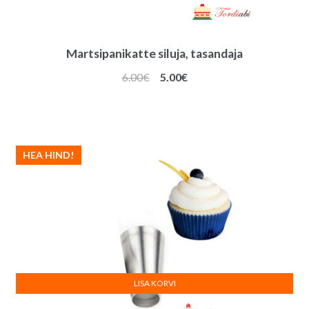
Martsipanikatte siluja, tasandaja
Algne
Praegune
6.00
€
5.00
€
hind
hind
oli:
on:
6.00€.
5.00€.
HEA HIND!
LISA KORVI