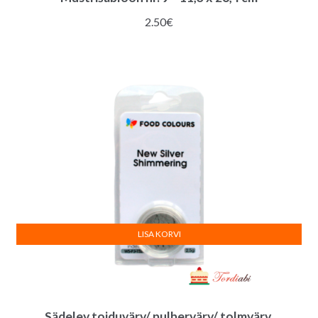
2.50
€
LISA KORVI
Sädelev toiduvärv/ pulbervärv/ tolmvärv,