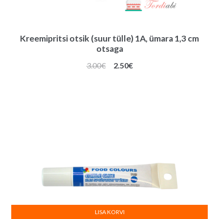
Kreemipritsi otsik (suur tülle) 1A, ümara 1,3 cm
otsaga
Algne
Praegune
3.00
€
2.50
€
hind
hind
oli:
on:
3.00€.
2.50€.
LISA KORVI