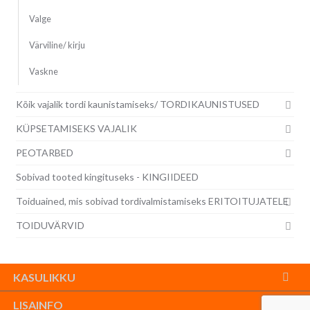
Valge
Värviline/ kirju
Vaskne
Kõik vajalik tordi kaunistamiseks/ TORDIKAUNISTUSED
KÜPSETAMISEKS VAJALIK
PEOTARBED
Sobivad tooted kingituseks - KINGIIDEED
Toiduained, mis sobivad tordivalmistamiseks ERITOITUJATELE
TOIDUVÄRVID
KASULIKKU
LISAINFO