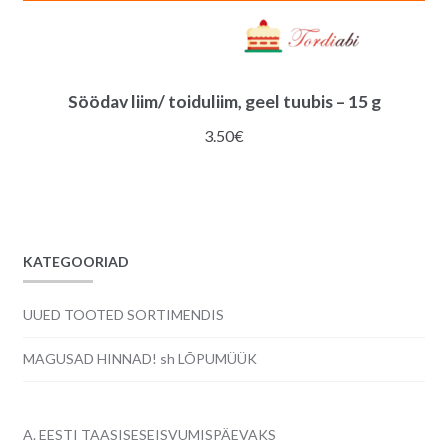
Söödav liim/ toiduliim, geel tuubis – 15 g
3.50
€
KATEGOORIAD
UUED TOOTED SORTIMENDIS
MAGUSAD HINNAD! sh LÕPUMÜÜK
A. EESTI TAASISESEISVUMISPÄEVAKS