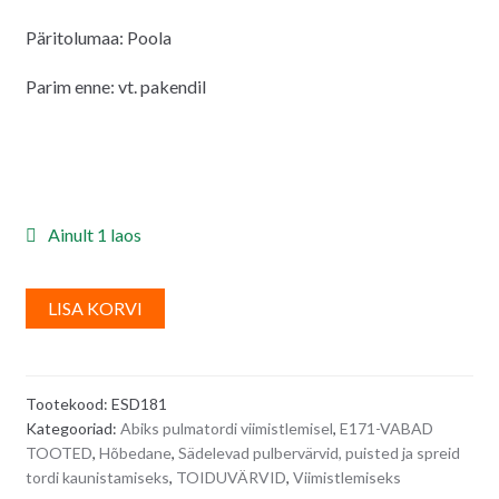
Päritolumaa: Poola
Parim enne: vt. pakendil
Ainult 1 laos
A
LISA KORVI
l
t
e
Tootekood:
ESD181
r
Kategooriad:
Abiks pulmatordi viimistlemisel
,
E171-VABAD
n
TOOTED
,
Hõbedane
,
Sädelevad pulbervärvid, puisted ja spreid
a
tordi kaunistamiseks
,
TOIDUVÄRVID
,
Viimistlemiseks
t