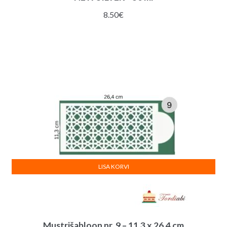
8.50
€
LISA KORVI
Mustrišabloon nr. 9 – 11,3 x 26,4 cm