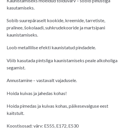
Kaunistamiseks mõeldud toiduvärv – sobib pihustiga
kasutamiseks.
Sobib suurepäraselt kookide, kreemide, tarretiste,
pralinee, šokolaadi, suhkrudekooride ja martsipani
kaunistamiseks.
Loob metallilise efekti kaunistatud pindadele.
Võib kasutada pintsliga kaunistamiseks peale alkoholiga
segamist.
Annustamine – vastavalt vajadusele.
Hoida kuivas ja jahedas kohas!
Hoida pimedas ja kuivas kohas, päikesevalguse eest
kaitstult.
Koostisosad: värv: E555, E172, E530