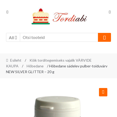
Skip
Skip
to
to
navigation
content
All
Esileht
/
Kõik torditegemiseks vajalik VÄRVIDE
KAUPA
/
Hõbedane
/ Hõbedane sädelev pulber-toiduvärv
NEW SILVER GLITTER – 20 g