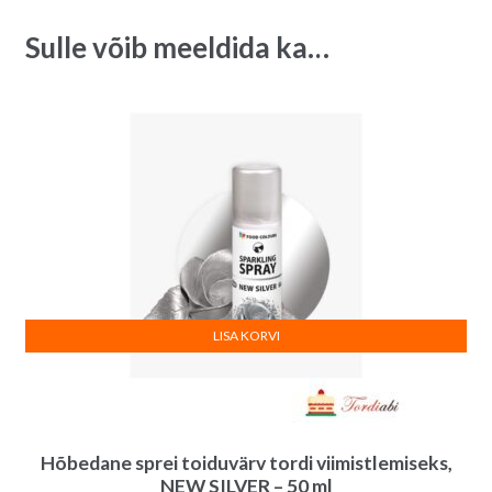
i
Sulle võib meeldida ka…
v
e
:
LISA KORVI
Hõbedane sprei toiduvärv tordi viimistlemiseks,
NEW SILVER – 50 ml