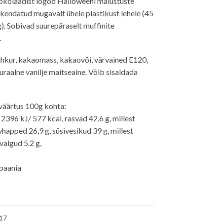
okolaadist logod Halloweeni maiustuste
akendatud mugavalt ühele plastikust lehele (45
g). Sobivad suurepäraselt muffinite
.
hkur, kakaomass, kakaovõi, värvained E120,
uraalne vanilje maitseaine. Võib sisaldada
väärtus 100g kohta:
2396 kJ/ 577 kcal, rasvad 42,6 g, millest
vhapped 26,9 g, süsivesikud 39 g, millest
valgud 5.2 g,
paania
17