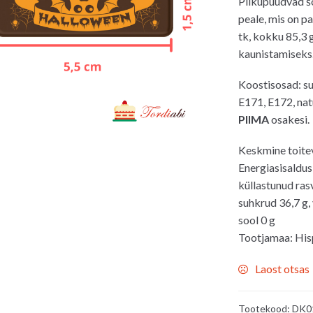
Pilkupüüdvad š
peale, mis on p
tk, kokku 85,3 
kaunistamiseks
Koostisosad: su
E171, E172, nat
PIIMA
osakesi.
Keskmine toite
Energiasisaldus 
küllastunud ras
suhkrud 36,7 g, 
sool 0 g
Tootjamaa: His
Laost otsas
Tootekood:
DK0