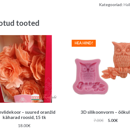
Kategooriad:
Hal
otud tooted
HEA HIND!
vlidekoor – suured oranžid
3D silikoonvorm – öökul
käharad roosid, 15 tk
Algne
Praeg
7.00
€
5.00
€
18.00
€
hind
hind