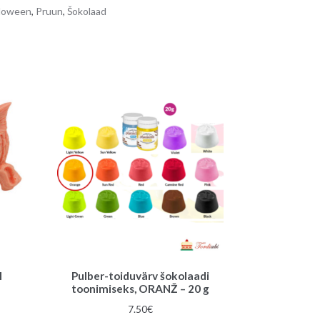
loween
,
Pruun
,
Šokolaad
l
Pulber-toiduvärv šokolaadi
toonimiseks, ORANŽ – 20 g
une
7.50
€