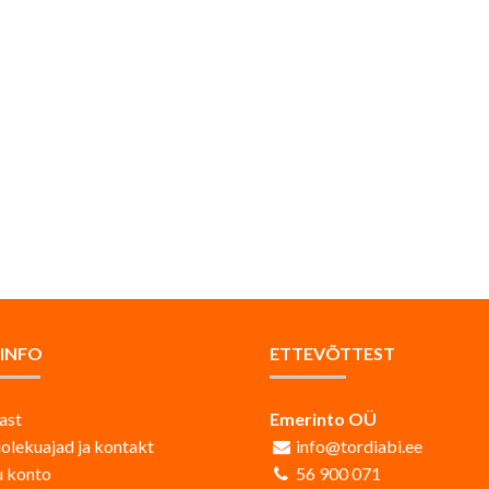
AINFO
ETTEVÕTTEST
ast
Emerinto OÜ
iolekuajad ja kontakt
info@tordiabi.ee
 konto
56 900 071