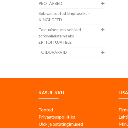
PEOTARBED
Sobivad tooted kingituseks -
KINGIIDEED
Toiduained, mis sobivad
tordivalmistamiseks
ERITOITUJATELE
TOIDUVÄRVID
KASULIKKU
LIS
Tooted
Firm
Privaatsuspoliitika
Laht
Üld- ja ostutingimused
Minu