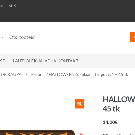
ed
KKK
AST
LAHTIOLEKUAJAD JA KONTAKT
RVIDE KAUPA
/
Pruun
/ HALLOWEEN šokolaadist logo nr. 1 – 45 tk
HALLOWEEN
45 tk
14.00
€