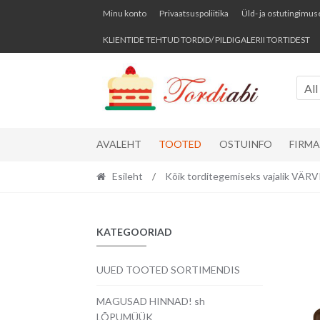
Skip
Skip
Minu konto
Privaatsuspoliitika
Üld- ja ostutingimus
to
to
KLIENTIDE TEHTUD TORDID/ PILDIGALERII TORTIDEST
navigation
content
All
AVALEHT
TOOTED
OSTUINFO
FIRM
Esileht
/
Kõik torditegemiseks vajalik VÄ
KATEGOORIAD
UUED TOOTED SORTIMENDIS
MAGUSAD HINNAD! sh
LÕPUMÜÜK