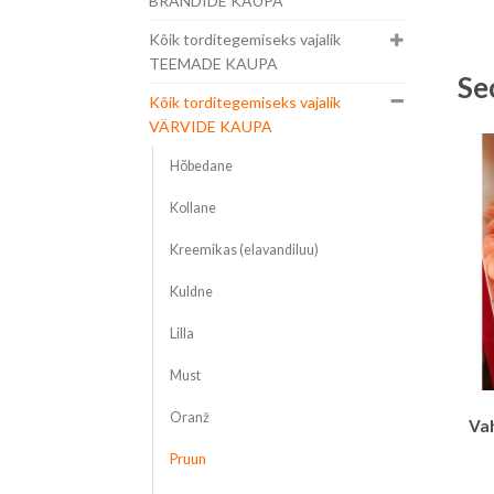
BRÄNDIDE KAUPA
Kõik torditegemiseks vajalik
TEEMADE KAUPA
Se
Kõik torditegemiseks vajalik
VÄRVIDE KAUPA
Hõbedane
Kollane
Kreemikas (elavandiluu)
Kuldne
Lilla
Must
Oranž
Vah
Pruun