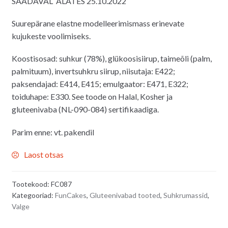
SAADAVAL ALATES 25.10.2022
Suurepärane elastne modelleerimismass erinevate
kujukeste voolimiseks.
Koostisosad: suhkur (78%), glükoosisiirup, taimeõli (palm,
palmituum), invertsuhkru siirup, niisutaja: E422;
paksendajad: E414, E415; emulgaator: E471, E322;
toiduhape: E330. See toode on Halal, Kosher ja
gluteenivaba (NL-090-084) sertifikaadiga.
Parim enne: vt. pakendil
Laost otsas
Tootekood:
FC087
Kategooriad:
FunCakes
,
Gluteenivabad tooted
,
Suhkrumassid
,
Valge