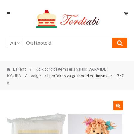
Skip
Skip
to
to
navigation
content
All
Esileht
/
Kõik torditegemiseks vajalik VÄRVIDE
KAUPA
/
Valge
/ FunCakes valge modelleerimismass – 250
g