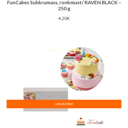
FunCakes Suhkrumass, ronkmust/ RAVEN BLACK –
250 g
4.20
€
LISA KORVI