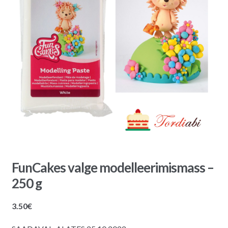
FunCakes valge modelleerimismass –
250 g
3.50
€