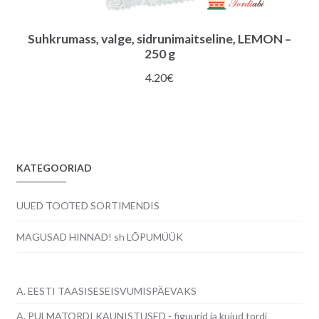
Suhkrumass, valge, sidrunimaitseline, LEMON –
250 g
4.20
€
KATEGOORIAD
UUED TOOTED SORTIMENDIS
MAGUSAD HINNAD! sh LÕPUMÜÜK
A. EESTI TAASISESEISVUMISPÄEVAKS
A. PULMATORDI KAUNISTUSED - figuurid ja kujud tordi