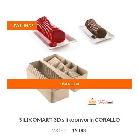
HEA HIND!
LISA KORVI
SILIKOMART 3D silikoonvorm CORALLO
Algne
Praegune
23.00
€
15.00
€
hind
hind