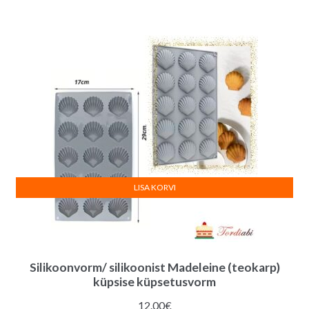
oli:
on:
23.00€.
15.00€.
LISA KORVI
Silikoonvorm/ silikoonist Madeleine (teokarp)
küpsise küpsetusvorm
12.00
€