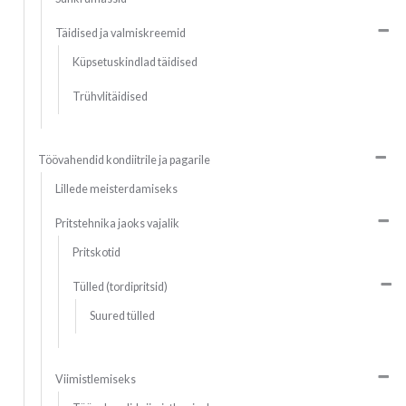
Täidised ja valmiskreemid
Küpsetuskindlad täidised
Trühvlitäidised
Töövahendid kondiitrile ja pagarile
Lillede meisterdamiseks
Pritstehnika jaoks vajalik
Pritskotid
Tülled (tordipritsid)
Suured tülled
Viimistlemiseks