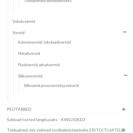
Töövahendid viimistlemiseks
Vahukreemid
Vormid
Kommivormid/ šokolaadivormid
Metallvormid
Plastvormid, pitsatvormid
Silikoonvormid
Silikoonist pressvormid ja veinerid
PEOTARBED
Sobivad tooted kingituseks - KINGIIDEED
Toiduained, mis sobivad tordivalmistamiseks ERITOITUJATELE