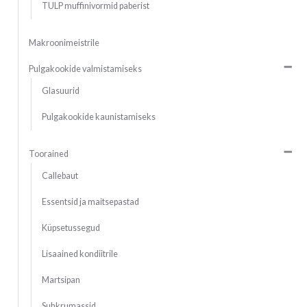
TULP muffinivormid paberist
Makroonimeistrile
Pulgakookide valmistamiseks
Glasuurid
Pulgakookide kaunistamiseks
Toorained
Callebaut
Essentsid ja maitsepastad
Küpsetussegud
Lisaained kondiitrile
Martsipan
Suhkrumassid