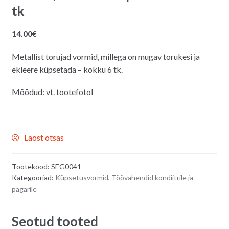
tk
14.00
€
Metallist torujad vormid, millega on mugav torukesi ja
ekleere küpsetada – kokku 6 tk.
Mõõdud: vt. tootefotol
Laost otsas
Tootekood:
SEG0041
Kategooriad:
Küpsetusvormid
,
Töövahendid kondiitrile ja
pagarile
Seotud tooted