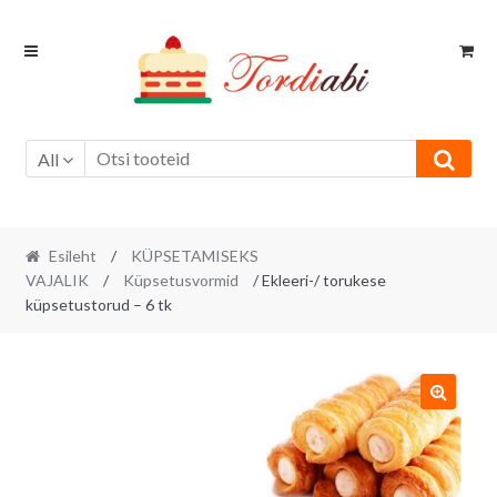
Skip
Skip
to
to
navigation
content
All
Esileht
/
KÜPSETAMISEKS
VAJALIK
/
Küpsetusvormid
/ Ekleeri-/ torukese
küpsetustorud – 6 tk