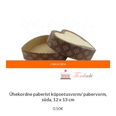
LISA KORVI
Ühekordne paberist küpsetusvorm/ pabervorm,
süda, 12 x 13 cm
0.50
€