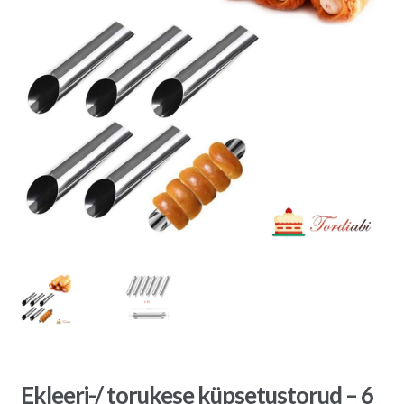
Ekleeri-/ torukese küpsetustorud – 6