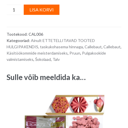
Callebaut
A
LISA KORVI
DARK
l
ORIGIN
t
MADAGASCAR
e
Tootekood:
CAL006
tume
r
Kategooriad:
Ainult ETTETELLITAVAD TOOTED
šokolaad
n
HULGIPAKENDIS, taskukohasema hinnaga
,
Callebaut
,
Callebaut
,
(kakao
a
Käsitöökommide meisterdamiseks
,
Pruun
,
Pulgakookide
sisaldus
t
valmistamiseks
,
Šokolaad
,
Talv
67,4
i
%
v
Sulle võib meeldida ka…
)
e
-
:
2,5
kg
quantity