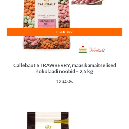
LISA KORVI
Callebaut STRAWBERRY, maasikamaitselised
šokolaadi nööbid – 2,5 kg
123.00
€