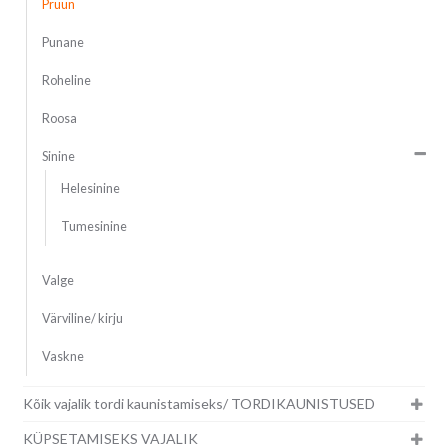
Pruun
Punane
Roheline
Roosa
Sinine
Helesinine
Tumesinine
Valge
Värviline/ kirju
Vaskne
Kõik vajalik tordi kaunistamiseks/ TORDIKAUNISTUSED
KÜPSETAMISEKS VAJALIK