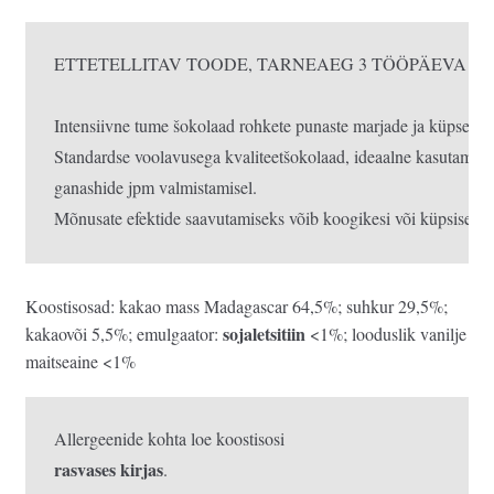
ETTETELLITAV TOODE, TARNEAEG 3 TÖÖPÄEVA!

Standardse voolavusega kvaliteetšokolaad, ideaalne kasutamise
ganashide jpm valmistamisel.
Mõnusate efektide saavutamiseks võib koogikesi või küpsiseid ka
Koostisosad: kakao mass Madagascar 64,5%; suhkur 29,5%;
sojaletsitiin
kakaovõi 5,5%; emulgaator:
<1%; looduslik vanilje
maitseaine <1%
rasvases kirjas