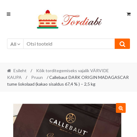
Skip
Skip
to
to
navigation
content
All
Esileht
/
Kõik torditegemiseks vajalik VÄRVIDE
KAUPA
/
Pruun
/ Callebaut DARK ORIGIN MADAGASCAR
tume šokolaad (kakao sisaldus 67,4 % ) – 2,5 kg