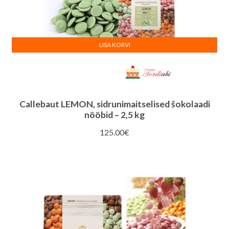
LISA KORVI
Callebaut LEMON, sidrunimaitselised šokolaadi
nööbid – 2,5 kg
125.00
€