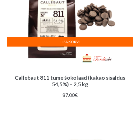
LISA KORVI
Callebaut 811 tume šokolaad (kakao sisaldus
54,5%) – 2,5 kg
87.00
€