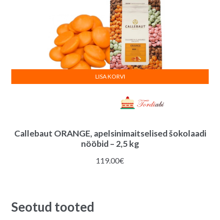
LISA KORVI
Callebaut ORANGE, apelsinimaitselised šokolaadi
nööbid – 2,5 kg
119.00
€
Seotud tooted