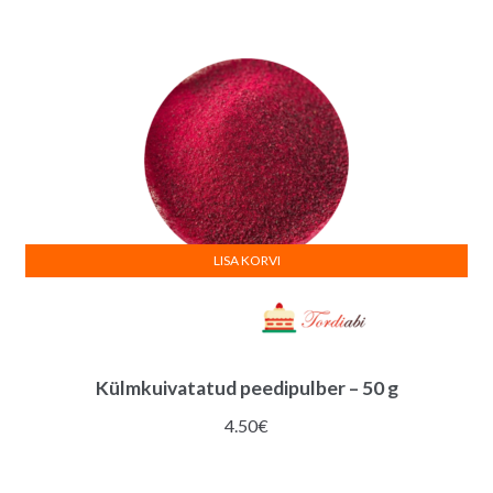
LISA KORVI
Külmkuivatatud peedipulber – 50 g
4.50
€