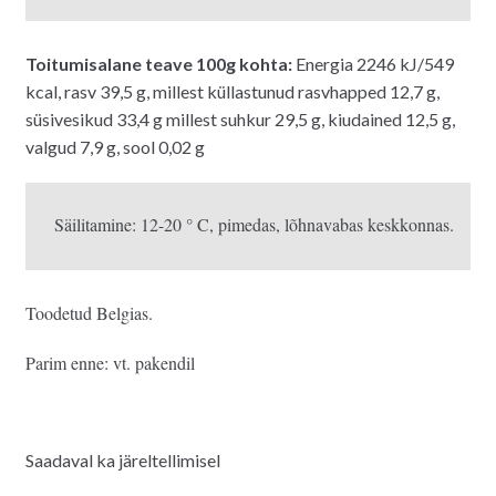
Toitumisalane teave 100g kohta:
Energia 2246 kJ/549
kcal, rasv 39,5 g, millest küllastunud rasvhapped 12,7 g,
süsivesikud 33,4 g millest suhkur 29,5 g, kiudained 12,5 g,
valgud 7,9 g, sool 0,02 g
Säilitamine: 12-20 ° C, pimedas, lõhnavabas keskkonnas.
Toodetud Belgias.
Parim enne: vt. pakendil
Saadaval ka järeltellimisel