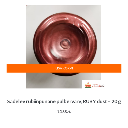
LISA KORVI
Sädelev rubiinpunane pulbervärv, RUBY dust – 20 g
11.00
€