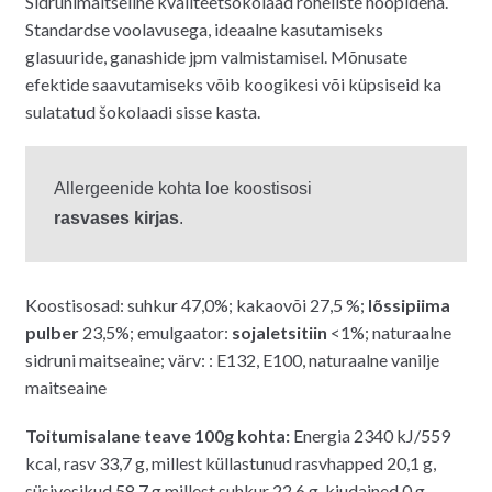
Sidrunimaitseline kvaliteetšokolaad roheliste nööpidena.
oli:
on:
Standardse voolavusega, ideaalne kasutamiseks
14.00€.
7.00€.
glasuuride, ganashide jpm valmistamisel.
Mõnusate
efektide saavutamiseks võib koogikesi või küpsiseid ka
sulatatud šokolaadi sisse kasta.
rasvases kirjas
.
Koostisosad: suhkur 47,0%; kakaovõi 27,5 %;
lõssipiima
pulber
23,5%; emulgaator:
sojaletsitiin
<1%; naturaalne
sidruni maitseaine; värv: : E132, E100, naturaalne vanilje
maitseaine
Toitumisalane teave 100g kohta:
Energia 2340 kJ/559
kcal, rasv 33,7 g, millest küllastunud rasvhapped 20,1 g,
süsivesikud 58,7 g millest suhkur 22,6 g, kiudained 0 g,