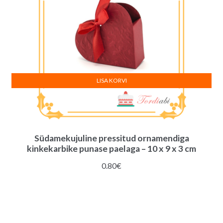
LISA KORVI
Südamekujuline pressitud ornamendiga
kinkekarbike punase paelaga – 10 x 9 x 3 cm
0.80
€