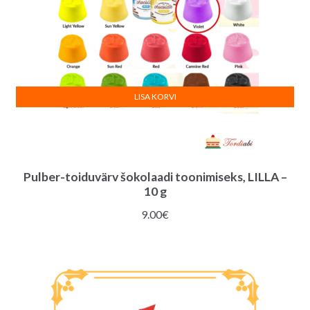
LISA KORVI
Pulber-toiduvärv šokolaadi toonimiseks, LILLA –
10 g
9.00
€