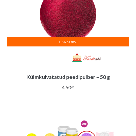
LISA KORVI
Külmkuivatatud peedipulber – 50 g
4.50
€