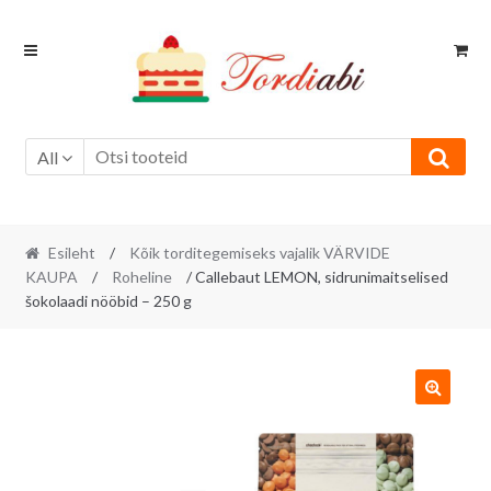
Skip
Skip
to
to
navigation
content
All
Esileht
/
Kõik torditegemiseks vajalik VÄRVIDE
KAUPA
/
Roheline
/ Callebaut LEMON, sidrunimaitselised
šokolaadi nööbid – 250 g