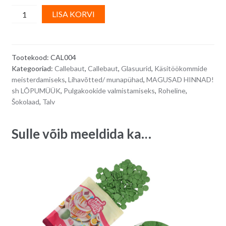
Callebaut
A
LISA KORVI
LEMON,
l
sidrunimaitselised
t
šokolaadi
e
Tootekood:
CAL004
nööbid
r
Kategooriad:
Callebaut
,
Callebaut
,
Glasuurid
,
Käsitöökommide
-
n
meisterdamiseks
,
Lihavõtted/ munapühad
,
MAGUSAD HINNAD!
250
a
sh LÕPUMÜÜK
,
Pulgakookide valmistamiseks
,
Roheline
,
g
t
Šokolaad
,
Talv
quantity
i
v
Sulle võib meeldida ka…
e
: