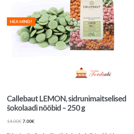
HEA HIND!
Callebaut LEMON, sidrunimaitselised
šokolaadi nööbid – 250 g
Algne
Praegune
14.00
€
7.00
€
hind
hind