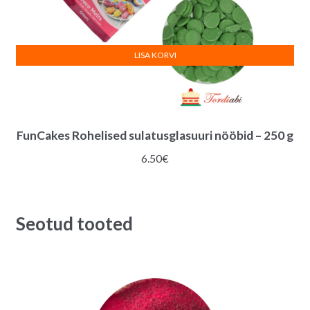
LISA KORVI
FunCakes Rohelised sulatusglasuuri nööbid – 250 g
6.50
€
Seotud tooted