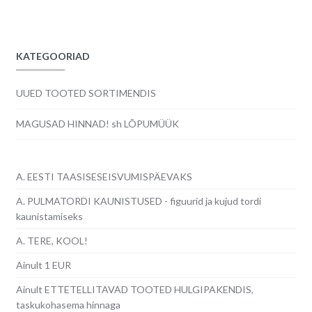
oli:
on:
24.00€.
22.00€.
KATEGOORIAD
UUED TOOTED SORTIMENDIS
MAGUSAD HINNAD! sh LÕPUMÜÜK
A. EESTI TAASISESEISVUMISPÄEVAKS
A. PULMATORDI KAUNISTUSED - figuurid ja kujud tordi
kaunistamiseks
A. TERE, KOOL!
Ainult 1 EUR
Ainult ETTETELLITAVAD TOOTED HULGIPAKENDIS,
taskukohasema hinnaga