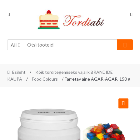
Skip
Skip
to
to
navigation
content
All
Esileht
/
Kõik torditegemiseks vajalik BRÄNDIDE
KAUPA
/
Food Colours
/ Tarretav aine AGAR-AGAR, 150 g