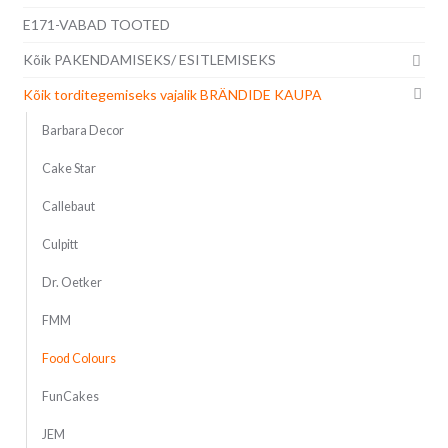
E171-VABAD TOOTED
Kõik PAKENDAMISEKS/ ESITLEMISEKS
Kõik torditegemiseks vajalik BRÄNDIDE KAUPA
Barbara Decor
Cake Star
Callebaut
Culpitt
Dr. Oetker
FMM
Food Colours
FunCakes
JEM