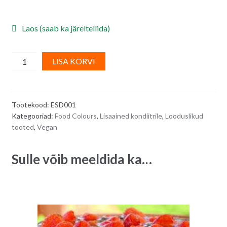
Laos (saab ka järeltellida)
Tarretav
A
LISA KORVI
aine
l
AGAR-
t
AGAR,
e
Tootekood:
ESD001
150
r
Kategooriad:
Food Colours
,
Lisaained kondiitrile
,
Looduslikud
g
n
tooted
,
Vegan
quantity
a
t
Sulle võib meeldida ka…
i
v
e
: