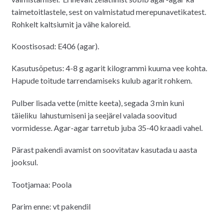
taimetoitlastele, sest on valmistatud merepunavetikatest.
Rohkelt kaltsiumit ja vähe kaloreid.
Koostisosad: E406 (agar).
Kasutusõpetus: 4-8 g agarit kilogrammi kuuma vee kohta.
Hapude toitude tarrendamiseks kulub agarit rohkem.
Pulber lisada vette (mitte keeta), segada 3 min kuni
täieliku lahustumiseni ja seejärel valada soovitud
vormidesse. Agar-agar tarretub juba 35-40 kraadi vahel.
Pärast pakendi avamist on soovitatav kasutada u aasta
jooksul.
Tootjamaa: Poola
Parim enne: vt pakendil