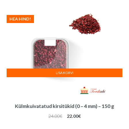
HEA HIND!
LISA KORVI
Külmkuivatatud kirsitükid (0 – 4 mm) – 150 g
Algne
Praegune
24.00
€
22.00
€
hind
hind