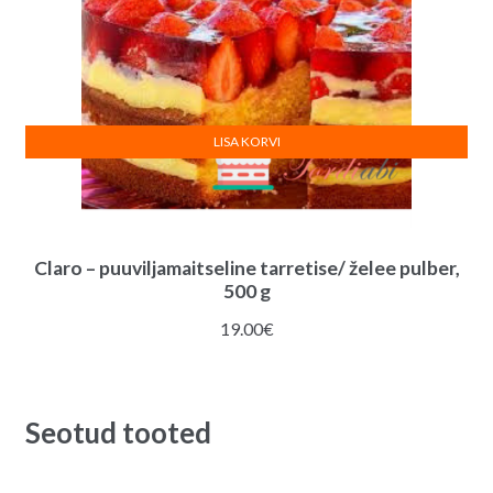
LISA KORVI
Claro – puuviljamaitseline tarretise/ želee pulber,
500 g
19.00
€
Seotud tooted