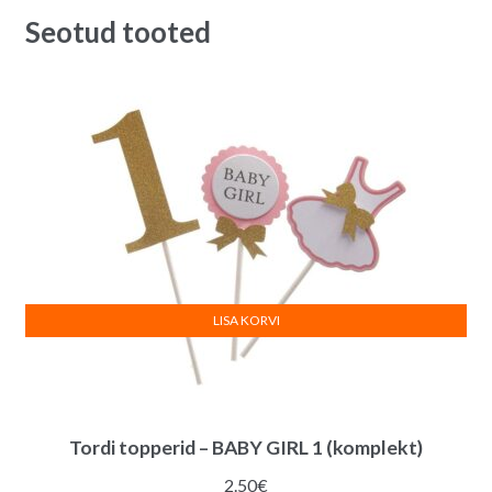
Seotud tooted
LISA KORVI
Tordi topperid – BABY GIRL 1 (komplekt)
2.50
€