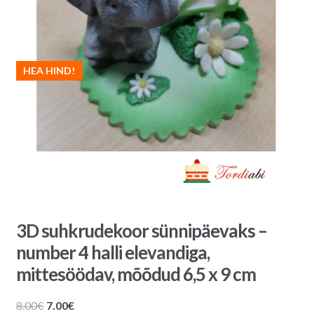
HEA HIND!
3D suhkrudekoor sünnipäevaks –
number 4 halli elevandiga,
mittesöödav, mõõdud 6,5 x 9 cm
Algne
Praegune
8.00
€
7.00
€