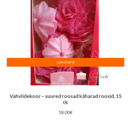
LISA KORVI
Vahvlidekoor – suured roosad käharad roosid, 15
tk
18.00
€