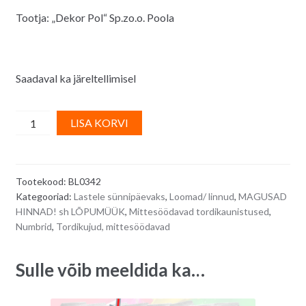
Tootja: „Dekor Pol“ Sp.zo.o. Poola
Saadaval ka järeltellimisel
3D
A
LISA KORVI
suhkrudekoor
l
sünnipäevaks
t
-
e
Tootekood:
BL0342
number
r
Kategooriad:
Lastele sünnipäevaks
,
Loomad/ linnud
,
MAGUSAD
4
n
HINNAD! sh LÕPUMÜÜK
,
Mittesöödavad tordikaunistused
,
halli
a
Numbrid
,
Tordikujud, mittesöödavad
elevandiga,
t
mittesöödav,
i
Sulle võib meeldida ka…
mõõdud
v
6,5
e