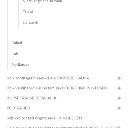
Superkangelane, batman
Trollid
Ükssarvik
Tähed
Talv
Vastlapäev
Kõik torditegemiseks vajalik VÄRVIDE KAUPA
Kõik vajalik tordi kaunistamiseks/ TORDIKAUNISTUSED
KÜPSETAMISEKS VAJALIK
PEOTARBED
Sobivad tooted kingituseks - KINGIIDEED
Toiduained, mis sobivad tordivalmistamiseks ERITOITUJATELE