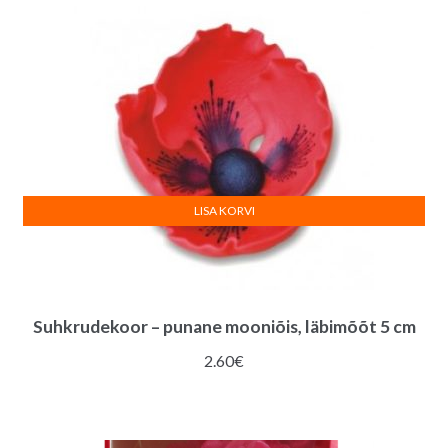
LISA KORVI
Suhkrudekoor – punane mooniõis, läbimõõt 5 cm
2.60
€