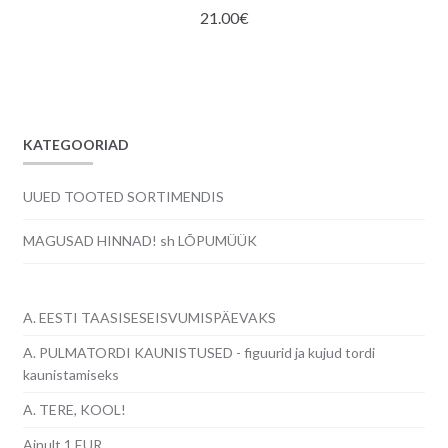
21.00
€
KATEGOORIAD
UUED TOOTED SORTIMENDIS
MAGUSAD HINNAD! sh LÕPUMÜÜK
A. EESTI TAASISESEISVUMISPÄEVAKS
A. PULMATORDI KAUNISTUSED - figuurid ja kujud tordi
kaunistamiseks
A. TERE, KOOL!
Ainult 1 EUR