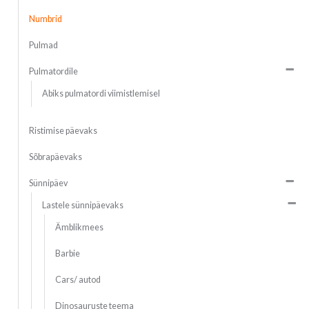
Numbrid
Pulmad
Pulmatordile
Abiks pulmatordi viimistlemisel
Ristimise päevaks
Sõbrapäevaks
Sünnipäev
Lastele sünnipäevaks
Ämblikmees
Barbie
Cars/ autod
Dinosauruste teema