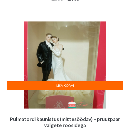
hind
hind
oli:
on:
2.50€.
2.00€.
LISA KORVI
Pulmatordi kaunistus (mittesöödav) – pruutpaar
valgete roosidega