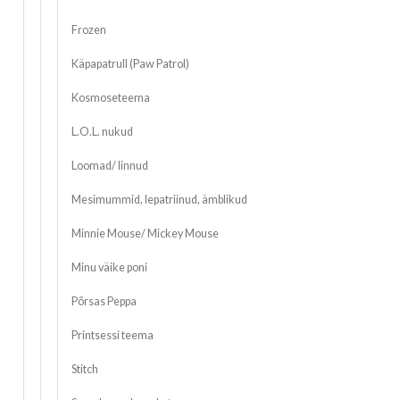
Frozen
Käpapatrull (Paw Patrol)
Kosmoseteema
L.O.L. nukud
Loomad/ linnud
Mesimummid, lepatriinud, ämblikud
Minnie Mouse/ Mickey Mouse
Minu väike poni
Põrsas Peppa
Printsessi teema
Stitch