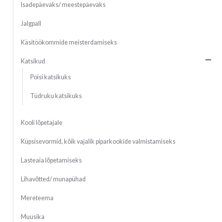
Isadepäevaks/ meestepäevaks
Jalgpall
Käsitöökommide meisterdamiseks
Katsikud
Poisi katsikuks
Tüdruku katsikuks
Kooli lõpetajale
Küpsisevormid, kõik vajalik piparkookide valmistamiseks
Lasteaia lõpetamiseks
Lihavõtted/ munapühad
Mereteema
Muusika