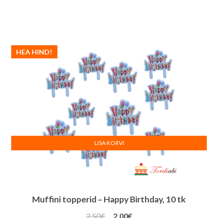
HEA HIND!
LISA KORVI
Muffini topperid – Happy Birthday, 10 tk
Algne
Praegune
2.50
€
2.00
€