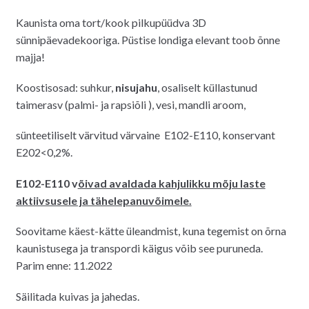
hind
hind
Kaunista oma tort/kook pilkupüüdva 3D
oli:
on:
sünnipäevadekooriga. Püstise londiga elevant toob õnne
8.00€.
7.00€.
majja!
Koostisosad: suhkur,
nisujahu
, osaliselt küllastunud
taimerasv (palmi- ja rapsiõli ), vesi, mandli aroom,
sünteetiliselt värvitud värvaine E102-E110, konservant
E202<0,2%.
E102-E110
v
õivad avaldada kahjulikku mõju laste
aktiivsusele ja tähelepanuvõimele.
Soovitame käest-kätte üleandmist, kuna tegemist on õrna
kaunistusega ja transpordi käigus võib see puruneda.
Parim enne: 11.2022
Säilitada kuivas ja jahedas.