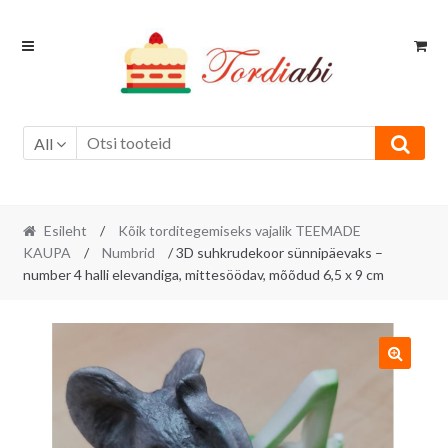
Skip
Skip
to
to
navigation
content
All
Esileht
/
Kõik torditegemiseks vajalik TEEMADE
KAUPA
/
Numbrid
/ 3D suhkrudekoor sünnipäevaks –
number 4 halli elevandiga, mittesöödav, mõõdud 6,5 x 9 cm