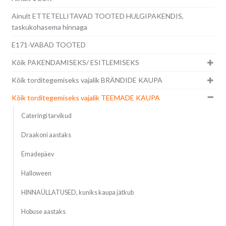
Ainult ETTETELLITAVAD TOOTED HULGIPAKENDIS,
taskukohasema hinnaga
E171-VABAD TOOTED
Kõik PAKENDAMISEKS/ ESITLEMISEKS
Kõik torditegemiseks vajalik BRÄNDIDE KAUPA
Kõik torditegemiseks vajalik TEEMADE KAUPA
Cateringi tarvikud
Draakoni aastaks
Emadepäev
Halloween
HINNAÜLLATUSED, kuniks kaupa jätkub
Hobuse aastaks