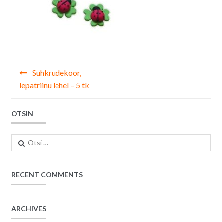
Navigeerimine
Suhkrudekoor,
lepatriinu lehel – 5 tk
OTSIN
Otsi:
RECENT COMMENTS
ARCHIVES