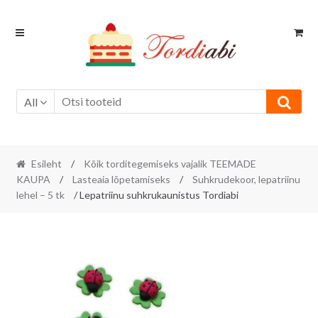
Skip
Skip
to
to
navigation
content
All
Esileht
/
Kõik torditegemiseks vajalik TEEMADE
KAUPA
/
Lasteaia lõpetamiseks
/
Suhkrudekoor, lepatriinu
lehel – 5 tk
/ Lepatriinu suhkrukaunistus Tordiabi