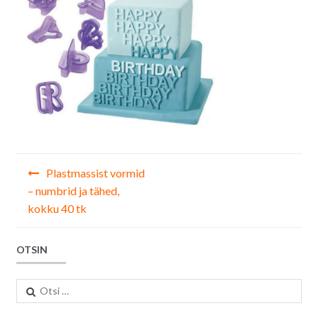
Navigeerimine
Plastmassist vormid
– numbrid ja tähed,
kokku 40 tk
OTSIN
Otsi: