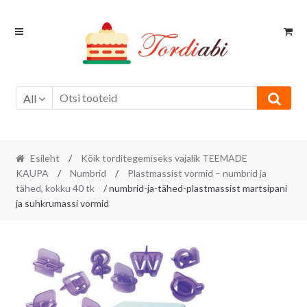
Skip
Skip
to
to
navigation
content
All
Esileht
/
Kõik torditegemiseks vajalik TEEMADE
KAUPA
/
Numbrid
/
Plastmassist vormid – numbrid ja
tähed, kokku 40 tk
/ numbrid-ja-tähed-plastmassist martsipani
ja suhkrumassi vormid