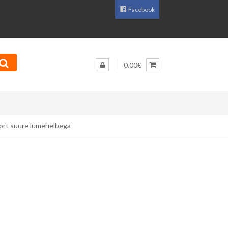
Facebook
0.00€
ort suure lumehelbega