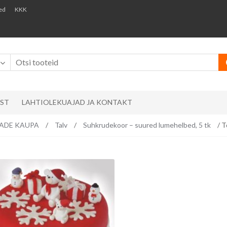
ed
KKK
AST
LAHTIOLEKUAJAD JA KONTAKT
EMADE KAUPA
/
Talv
/
Suhkrudekoor – suured lumehelbed, 5 tk
/ T