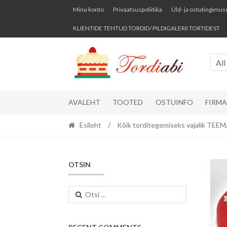
Skip
Skip
Minu konto
Privaatsuspoliitika
Üld- ja ostutingimus
to
to
KLIENTIDE TEHTUD TORDID/ PILDIGALERII TORTIDEST
navigation
content
All
AVALEHT
TOOTED
OSTUINFO
FIRM
Esileht
/
Kõik torditegemiseks vajalik TE
OTSIN
Otsi: