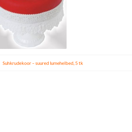
vigeerimine
Suhkrudekoor – suured lumehelbed, 5 tk