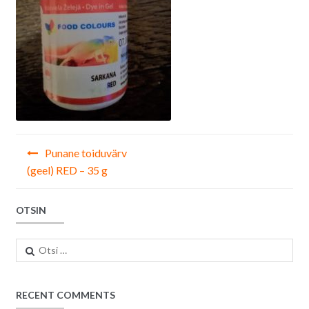
Navigeerimine
Punane toiduvärv
(geel) RED – 35 g
OTSIN
Otsi:
RECENT COMMENTS