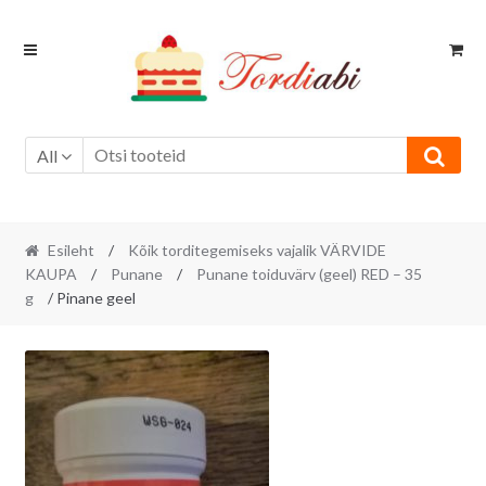
Skip
Skip
to
to
navigation
content
All
Esileht
/
Kõik torditegemiseks vajalik VÄRVIDE
KAUPA
/
Punane
/
Punane toiduvärv (geel) RED – 35
g
/ Pinane geel