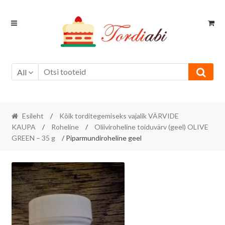
Skip
Skip
to
to
navigation
content
All
Esileht
/
Kõik torditegemiseks vajalik VÄRVIDE
KAUPA
/
Roheline
/
Oliiviroheline toiduvärv (geel) OLIVE
GREEN – 35 g
/ Piparmundiroheline geel