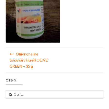
Navigeerimine
Oliiviroheline
toiduvärv (geel) OLIVE
GREEN – 35 g
OTSIN
Otsi: