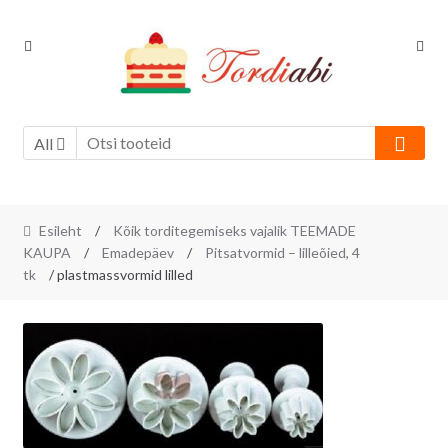
Skip
Skip
to
to
navigation
content
All
Esileht
/
Kõik torditegemiseks vajalik TEEMADE
KAUPA
/
Emadepäev
/
Pitsatvormid – lilleõied, 4
tk
/ plastmassvormid lilled