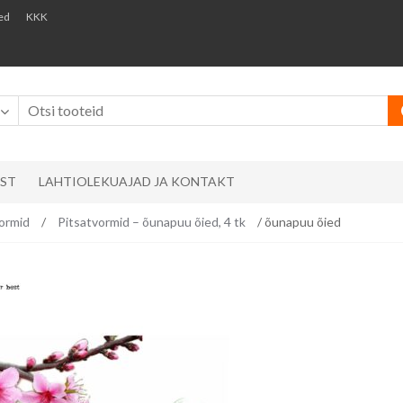
ed
KKK
AST
LAHTIOLEKUAJAD JA KONTAKT
ormid
/
Pitsatvormid – õunapuu õied, 4 tk
/ õunapuu õied