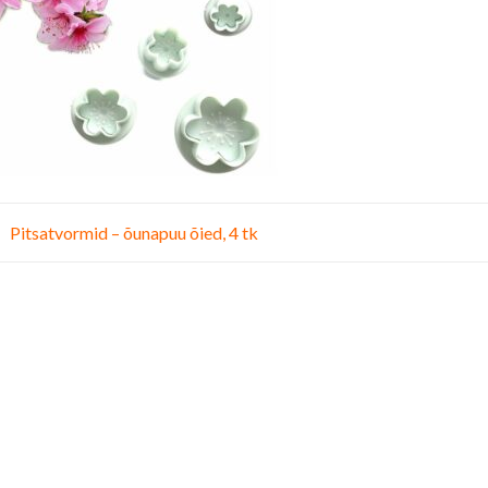
vigeerimine
Pitsatvormid – õunapuu õied, 4 tk