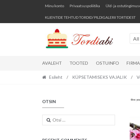
Skip
Skip
Minu konto
Privaatsuspoliitika
Üld- ja ostutingimus
to
to
KLIENTIDE TEHTUD TORDID/ PILDIGALERII TORTIDEST
navigation
content
All
AVALEHT
TOOTED
OSTUINFO
FIRM
Esileht
/
KÜPSETAMISEKS VAJALIK
/
V
OTSIN
Otsi: