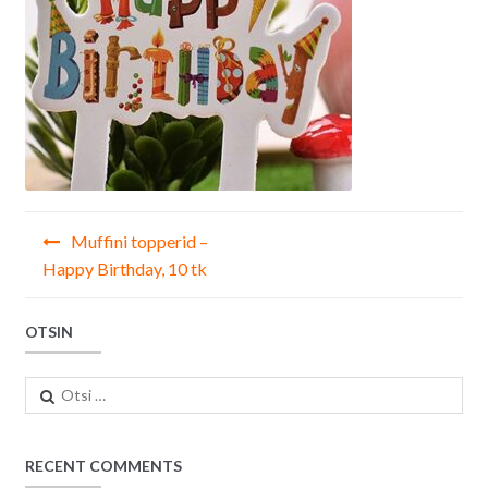
Navigeerimine
Muffini topperid –
Happy Birthday, 10 tk
OTSIN
Otsi:
RECENT COMMENTS