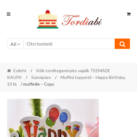
Skip
Skip
to
to
navigation
content
All
Esileht
/
Kõik torditegemiseks vajalik TEEMADE
KAUPA
/
Sünnipäev
/
Muffini topperid – Happy Birthday,
10 tk
/ muffinile – Copy