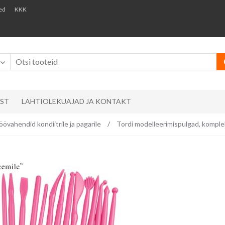
ed
KKK
AST
LAHTIOLEKUAJAD JA KONTAKT
öövahendid kondiitrile ja pagarile
/
Tordi modelleerimispulgad, komplek