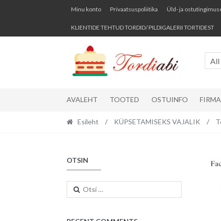
Skip
Skip
Minu konto
Privaatsuspoliitika
Üld- ja ostutingimus
to
to
KLIENTIDE TEHTUD TORDID/ PILDIGALERII TORTIDEST
navigation
content
All
AVALEHT
TOOTED
OSTUINFO
FIRM
Esileht
/
KÜPSETAMISEKS VAJALIK
/
T
OTSIN
Otsi: