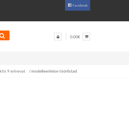
Facebook
0.00€
tis 9 erinevat
/ modelleerimise tööriistad