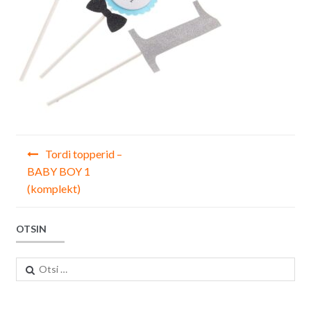
Navigeerimine
Tordi topperid –
BABY BOY 1
(komplekt)
OTSIN
Otsi: