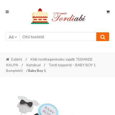
Skip
Skip
to
to
navigation
content
All
Esileht
/
Kõik torditegemiseks vajalik TEEMADE
KAUPA
/
Katsikud
/
Tordi topperid – BABY BOY 1
(komplekt)
/ Baby Boy 1