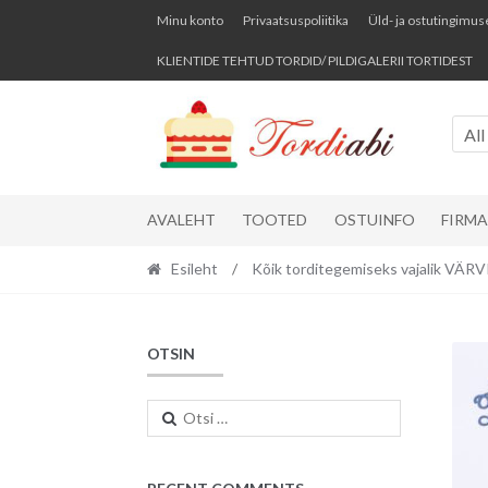
Skip
Skip
Minu konto
Privaatsuspoliitika
Üld- ja ostutingimus
to
to
KLIENTIDE TEHTUD TORDID/ PILDIGALERII TORTIDEST
navigation
content
All
AVALEHT
TOOTED
OSTUINFO
FIRM
Esileht
/
Kõik torditegemiseks vajalik VÄ
OTSIN
Otsi: