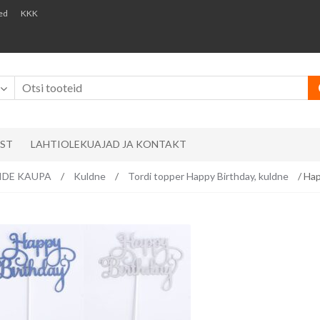
ed
KKK
AST
LAHTIOLEKUAJAD JA KONTAKT
RVIDE KAUPA
/
Kuldne
/
Tordi topper Happy Birthday, kuldne
/ Hap