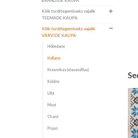
BRÄNDIDE KAUPA
Kõik torditegemiseks vajalik
TEEMADE KAUPA
Kõik torditegemiseks vajalik
VÄRVIDE KAUPA
Hõbedane
Kollane
Kreemikas (elavandiluu)
Se
Kuldne
Lilla
Must
Oranž
Pruun