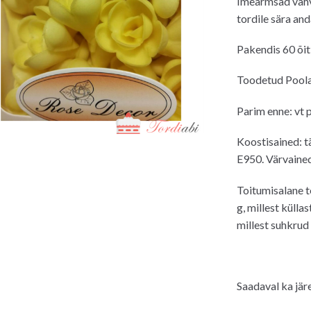
Imearmsad vahvl
tordile sära and
Pakendis 60 õit
Toodetud Poola
Parim enne: vt 
Koostisained: t
E950. Värvained
Toitumisalane t
g, millest külla
millest suhkrud 
Saadaval ka järe