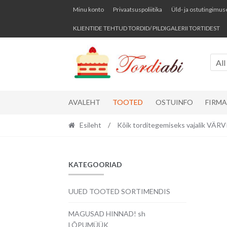
Skip
Skip
Minu konto
Privaatsuspoliitika
Üld- ja ostutingimus
to
to
KLIENTIDE TEHTUD TORDID/ PILDIGALERII TORTIDEST
navigation
content
All
AVALEHT
TOOTED
OSTUINFO
FIRM
Esileht
/
Kõik torditegemiseks vajalik VÄ
KATEGOORIAD
UUED TOOTED SORTIMENDIS
MAGUSAD HINNAD! sh
LÕPUMÜÜK