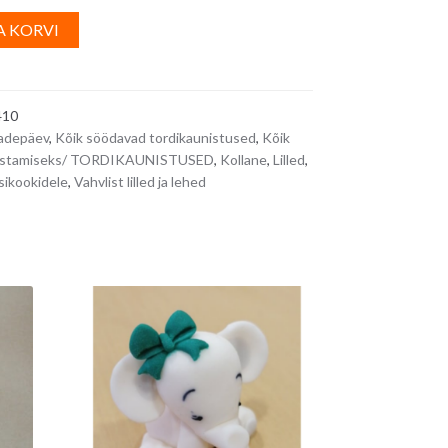
us
A
A KORVI
l
t
e
410
r
adepäev
,
Kõik söödavad tordikaunistused
,
Kõik
n
aunistamiseks/ TORDIKAUNISTUSED
,
Kollane
,
Lilled
,
a
ssikookidele
,
Vahvlist lilled ja lehed
t
i
v
e
: