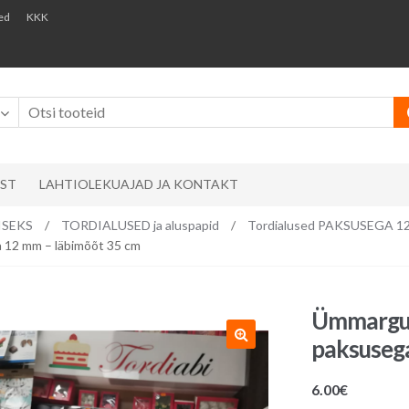
ed
KKK
AST
LAHTIOLEKUAJAD JA KONTAKT
ISEKS
/
TORDIALUSED ja aluspapid
/
Tordialused PAKSUSEGA 1
 12 mm – läbimõõt 35 cm
Ümmargun
paksusega
6.00
€