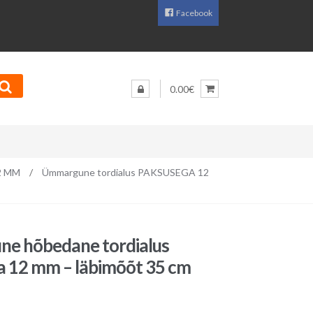
Facebook
0.00€
2 MM
/
Ümmargune tordialus PAKSUSEGA 12
e hõbedane tordialus
 12 mm – läbimõõt 35 cm