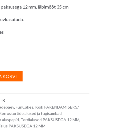
s paksusega 12 mm, läbimõõt 35 cm
duvkasutada.
es
A
A KORVI
l
t
e
119
r
adepäev
,
FunCakes
,
Kõik PAKENDAMISEKS/
n
Korrustortide alused ja tugisambad
,
a
 aluspapid
,
Tordialused PAKSUSEGA 12 MM
,
t
ialus PAKSUSEGA 12 MM