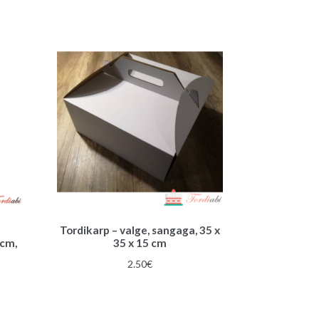
Tordikarp – valge, sangaga, 35 x
 cm,
35 x 15 cm
2.50
€