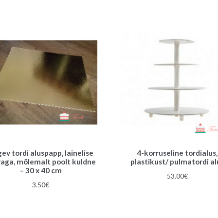
ev tordi aluspapp, lainelise
4-korruseline tordialus,
vaga, mõlemalt poolt kuldne
plastikust/ pulmatordi al
– 30 x 40 cm
53.00
€
3.50
€