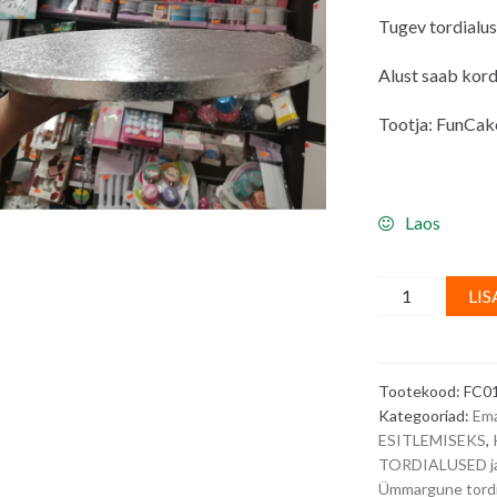
Tugev tordialu
Alust saab kor
Tootja: FunCak
Laos
Ümmargune
LIS
hõbedane
tordialus
paksusega
Tootekood:
FC0
12
Kategooriad:
Em
mm
ESITLEMISEKS
,
-
TORDIALUSED ja
läbimõõt
Ümmargune tord