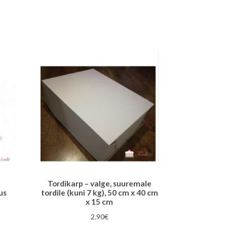
i
v
e
:
Tordikarp – valge, suuremale
us
tordile (kuni 7 kg), 50 cm x 40 cm
x 15 cm
2.90
€