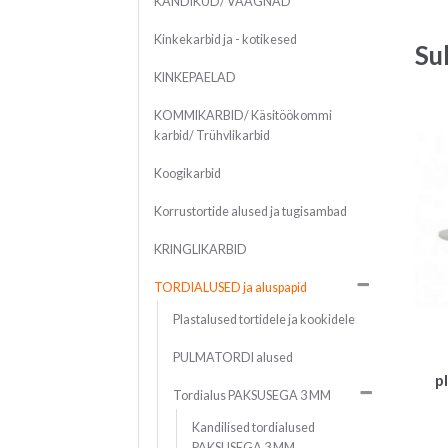
KANDIKUD/ VAAGNAD
Kinkekarbid ja - kotikesed
Su
KINKEPAELAD
KOMMIKARBID/ Käsitöökommi
karbid/ Trühvlikarbid
Koogikarbid
Korrustortide alused ja tugisambad
KRINGLIKARBID
TORDIALUSED ja aluspapid
Plastalused tortidele ja kookidele
PULMATORDI alused
p
Tordialus PAKSUSEGA 3 MM
Kandilised tordialused
PAKSUSEGA 3 MM