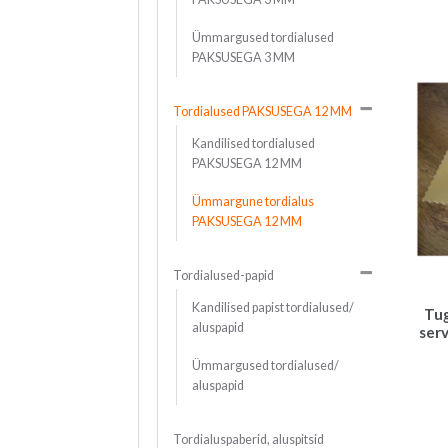
Ümmargused tordialused
PAKSUSEGA 3 MM
Tordialused PAKSUSEGA 12 MM
Kandilised tordialused
PAKSUSEGA 12 MM
Ümmargune tordialus
PAKSUSEGA 12 MM
Tordialused-papid
Kandilised papist tordialused/
Tug
aluspapid
ser
Ümmargused tordialused/
aluspapid
Tordialuspaberid, aluspitsid