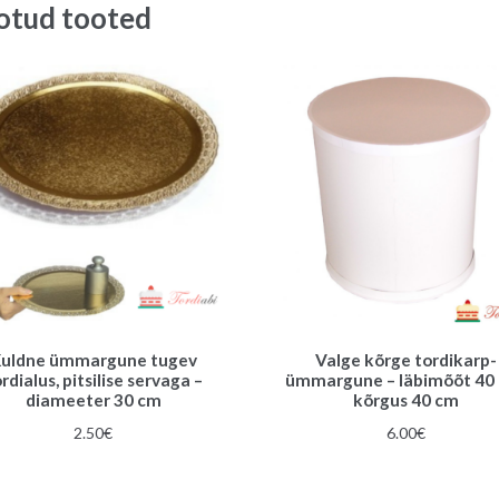
otud tooted
uldne ümmargune tugev
Valge kõrge tordikarp-
rdialus, pitsilise servaga –
ümmargune – läbimõõt 40
diameeter 30 cm
kõrgus 40 cm
2.50
€
6.00
€