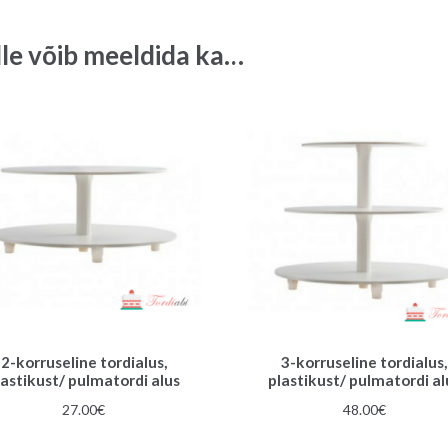
35
cm
lle võib meeldida ka…
quantity
2-korruseline tordialus,
3-korruseline tordialus,
lastikust/ pulmatordi alus
plastikust/ pulmatordi al
27.00
€
48.00
€