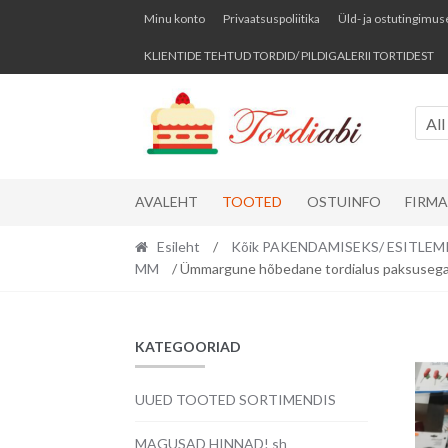
Skip
Skip
Minu konto
Privaatsuspoliitika
Üld- ja ostutingimus
to
to
KLIENTIDE TEHTUD TORDID/ PILDIGALERII TORTIDEST
navigation
content
All
AVALEHT
TOOTED
OSTUINFO
FIRM
Esileht
/
Kõik PAKENDAMISEKS/ ESITLEM
MM
/ Ümmargune hõbedane tordialus paksusega
KATEGOORIAD
UUED TOOTED SORTIMENDIS
MAGUSAD HINNAD! sh