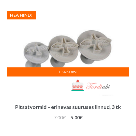
HEA HIND!
LISA KORVI
Pitsatvormid – erinevas suuruses linnud, 3 tk
Algne
Praegune
7.00
€
5.00
€
hind
hind
oli:
on: