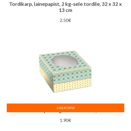
Tordikarp, lainepapist, 2 kg-sele tordile, 32 x 32 x
13 cm
2.50
€
LISA KORVI
Tordikarp aknaga – 21 x 21 x 12,5 cm
1.90
€