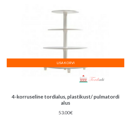
LISA KORVI
4-korruseline tordialus, plastikust/ pulmatordi
alus
53.00
€