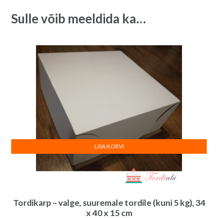
Sulle võib meeldida ka…
LISA KORVI
Tordikarp – valge, suuremale tordile (kuni 5 kg), 34
x 40 x 15 cm