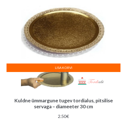
7.00€.
5.00€.
LISA KORVI
Kuldne ümmargune tugev tordialus, pitsilise
servaga – diameeter 30 cm
2.50
€