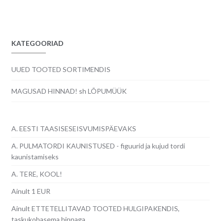
KATEGOORIAD
UUED TOOTED SORTIMENDIS
MAGUSAD HINNAD! sh LÕPUMÜÜK
A. EESTI TAASISESEISVUMISPÄEVAKS
A. PULMATORDI KAUNISTUSED - figuurid ja kujud tordi
kaunistamiseks
A. TERE, KOOL!
Ainult 1 EUR
Ainult ETTETELLITAVAD TOOTED HULGIPAKENDIS,
taskukohasema hinnaga