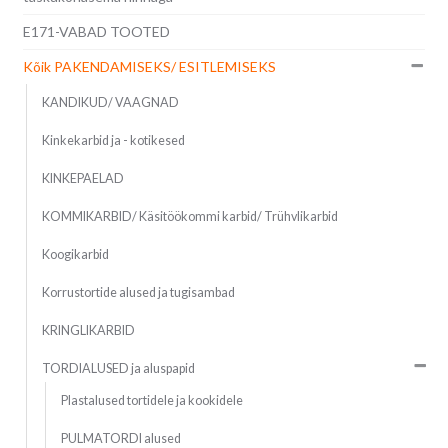
E171-VABAD TOOTED
Kõik PAKENDAMISEKS/ ESITLEMISEKS
KANDIKUD/ VAAGNAD
Kinkekarbid ja - kotikesed
KINKEPAELAD
KOMMIKARBID/ Käsitöökommi karbid/ Trühvlikarbid
Koogikarbid
Korrustortide alused ja tugisambad
KRINGLIKARBID
TORDIALUSED ja aluspapid
Plastalused tortidele ja kookidele
PULMATORDI alused