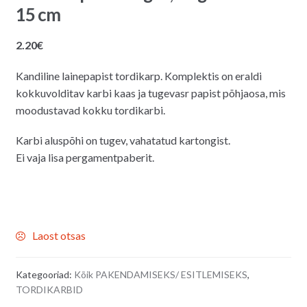
15 cm
2.20
€
Kandiline lainepapist tordikarp. Komplektis on eraldi
kokkuvolditav karbi kaas ja tugevasr papist põhjaosa, mis
moodustavad kokku tordikarbi.
Karbi aluspõhi on tugev, vahatatud kartongist.
Ei vaja lisa pergamentpaberit.
Laost otsas
Kategooriad:
Kõik PAKENDAMISEKS/ ESITLEMISEKS
,
TORDIKARBID