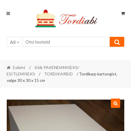
Skip
Skip
to
to
navigation
content
All
Esileht
/
Kõik PAKENDAMISEKS/
ESITLEMISEKS
/
TORDIKARBID
/ Tordikarp kartongist,
valge 30 x 30 x 15 cm