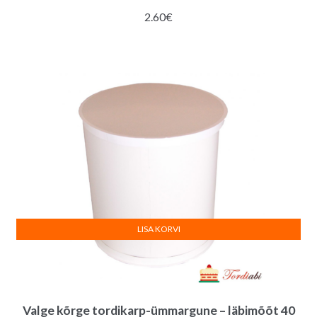
2.60
€
LISA KORVI
Valge kõrge tordikarp-ümmargune – läbimõõt 40