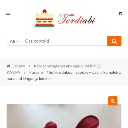
Skip
Skip
to
to
navigation
content
All
Esileht
/
Kõik torditegemiseks vajalik VÄRVIDE
KAUPA
/
Punane
/ Suhkrudekoor, söödav – daami komplekt,
punased kingad ja käekell