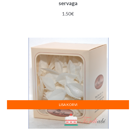
servaga
1.50
€
LISA KORVI