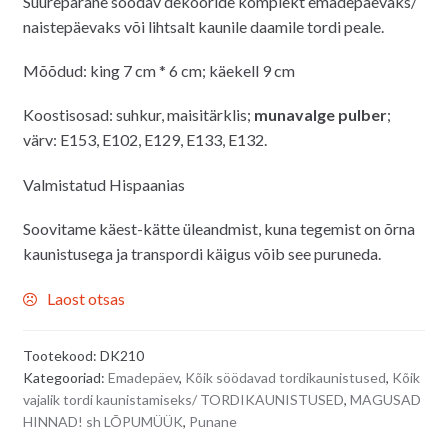
Suurepärane söödav dekooride komplekt emadepäevaks/
naistepäevaks või lihtsalt kaunile daamile tordi peale.
Mõõdud: king 7 cm * 6 cm; käekell 9 cm
Koostisosad: suhkur, maisitärklis
;
munavalge pulber
;
värv: E153, E102, E129, E133, E132.
Valmistatud Hispaanias
Soovitame käest-kätte üleandmist, kuna tegemist on õrna
kaunistusega ja transpordi käigus võib see puruneda.
Laost otsas
Tootekood:
DK210
Kategooriad:
Emadepäev
,
Kõik söödavad tordikaunistused
,
Kõik
vajalik tordi kaunistamiseks/ TORDIKAUNISTUSED
,
MAGUSAD
HINNAD! sh LÕPUMÜÜK
,
Punane