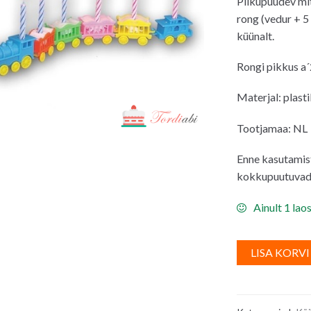
Pilkupüüdev mit
oli:
on:
rong (vedur + 5
7.00€.
4.0
küünalt.
Rongi pikkus a´
Materjal: plast
Tootjamaa: NL
Enne kasutamist
kokkupuutuvad t
Ainult 1 lao
LISA KORVI