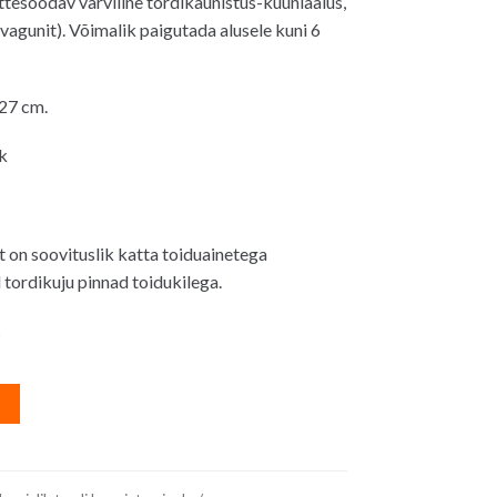
tesöödav värviline tordikaunistus-küünlaalus,
 vagunit). Võimalik paigutada alusele kuni 6
0€.
27 cm.
ik
 on soovituslik katta toiduainetega
ordikuju pinnad toidukilega.
s
A
l
t
e