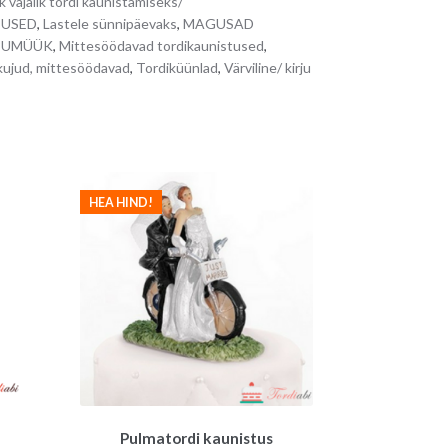
k vajalik tordi kaunistamiseks/
r
TUSED
,
Lastele sünnipäevaks
,
MAGUSAD
n
ÕPUMÜÜK
,
Mittesöödavad tordikaunistused
,
a
kujud, mittesöödavad
,
Tordiküünlad
,
Värviline/ kirju
t
i
v
e
:
HEA HIND!
Pulmatordi kaunistus