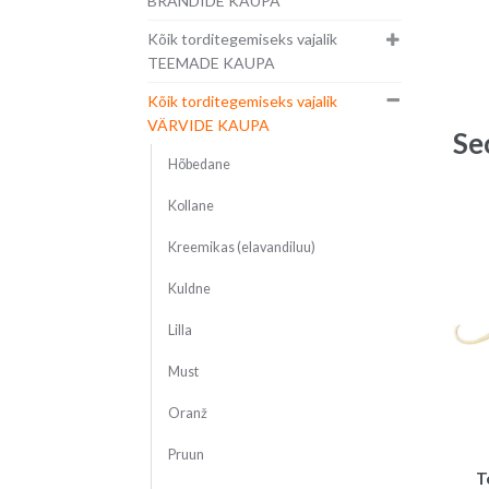
BRÄNDIDE KAUPA
Kõik torditegemiseks vajalik
TEEMADE KAUPA
Kõik torditegemiseks vajalik
VÄRVIDE KAUPA
Se
Hõbedane
Kollane
Kreemikas (elavandiluu)
Kuldne
Lilla
Must
Oranž
Pruun
T