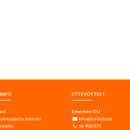
AINFO
ETTEVÕTTEST
ast
Emerinto OÜ
iolekuajad ja kontakt
info@tordiabi.ee
 konto
56 900 071