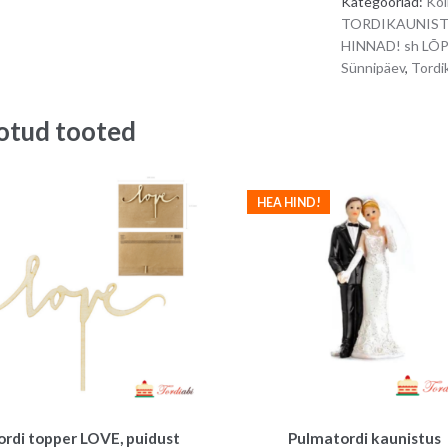
Kategooriad:
Kõi
TORDIKAUNIS
HINNAD! sh L
Sünnipäev
,
Tordi
otud tooted
HEA HIND!
ordi topper LOVE, puidust
Pulmatordi kaunistus