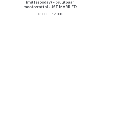
a
(mittesöödav) – pruutpaar
mootorrattal JUST MARRIED
gune
Algne
Praegune
18.00
€
17.00
€
hind
hind
oli:
on:
€.
18.00€.
17.00€.