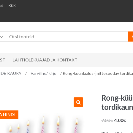
ed
KKK
AST
LAHTIOLEKUAJAD JA KONTAKT
RVIDE KAUPA
/
Värviline/ kirju
/ Rong-küünlaalus (mittesöödav tordika
Rong-küün
tordikaun
A HIND!
Algne
Pr
7.00
€
4.00
€
hind
hin