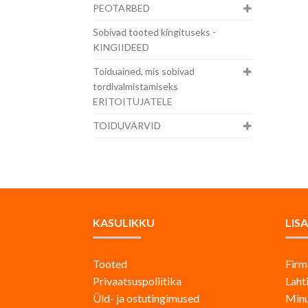
PEOTARBED
Sobivad tooted kingituseks -
KINGIIDEED
Toiduained, mis sobivad
tordivalmistamiseks
ERITOITUJATELE
TOIDUVÄRVID
KASULIKKU
LIS
Tooted
Firm
Privaatsuspoliitika
Laht
Üld- ja ostutingimused
Minu