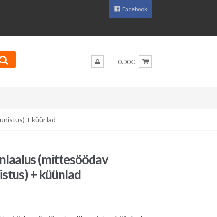
Facebook
0.00€
unistus) + küünlad
laalus (mittesöödav
istus) + küünlad
aegune
d