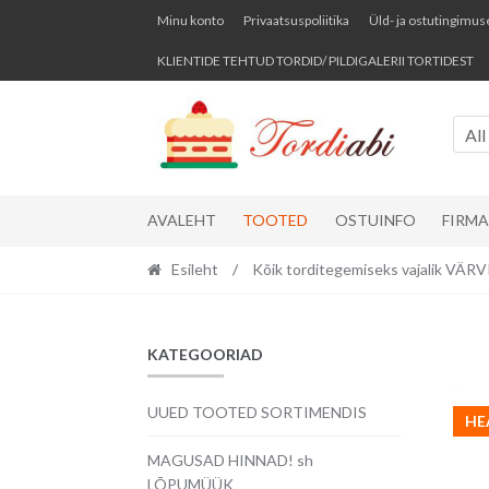
Skip
Skip
Minu konto
Privaatsuspoliitika
Üld- ja ostutingimus
to
to
KLIENTIDE TEHTUD TORDID/ PILDIGALERII TORTIDEST
navigation
content
All
AVALEHT
TOOTED
OSTUINFO
FIRM
Esileht
/
Kõik torditegemiseks vajalik VÄ
KATEGOORIAD
UUED TOOTED SORTIMENDIS
HE
MAGUSAD HINNAD! sh
LÕPUMÜÜK