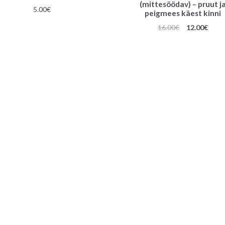
(mittesöödav) – pruut j
5.00
€
peigmees käest kinni
Algne
Prae
16.00
€
12.00
€
hind
hind
oli:
on:
16.00€.
12.00