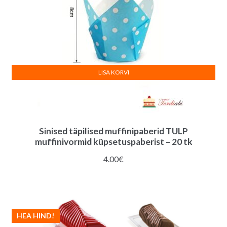
LISA KORVI
Sinised täpilised muffinipaberid TULP
muffinivormid küpsetuspaberist – 20 tk
4.00
€
HEA HIND!