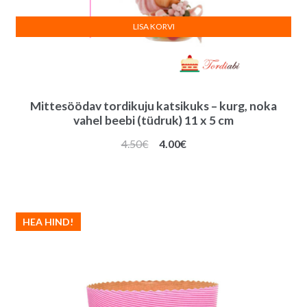
LISA KORVI
Mittesöödav tordikuju katsikuks – kurg, noka
vahel beebi (tüdruk) 11 x 5 cm
Algne
Praegune
4.50
€
4.00
€
hind
hind
oli:
on:
4.50€.
4.00€.
HEA HIND!