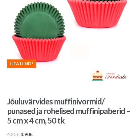
HEA HIND!
Jõuluvärvides muffinivormid/
punased ja rohelised muffinipaberid –
5 cm x 4 cm, 50 tk
Algne
Praegune
4.20
€
3.90
€