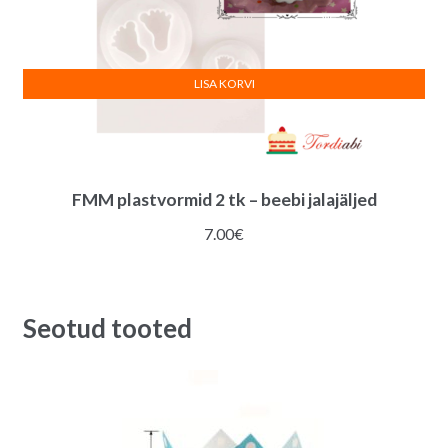
LISA KORVI
FMM plastvormid 2 tk – beebi jalajäljed
7.00
€
Seotud tooted