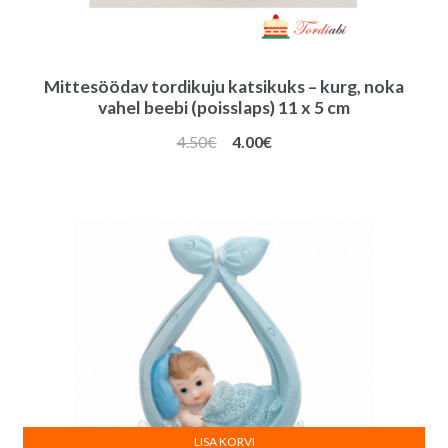
Mittesöödav tordikuju katsikuks – kurg, noka
vahel beebi (poisslaps) 11 x 5 cm
Algne
Praegune
4.50
€
4.00
€
hind
hind
oli:
on:
4.50€.
4.00€.
LISA KORVI