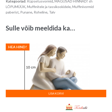
Kategooriad:
Küpsetusvormid
,
MAGUSAD HINNAD! sh
n
LÕPUMÜÜK
,
Muffinitele ja tassikookidele
,
Muffinivormid
a
paberist
,
Punane
,
Roheline
,
Talv
t
i
Sulle võib meeldida ka…
v
e
:
HEA HIND!
LISA KORVI