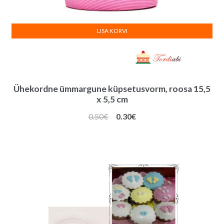
LISA KORVI
Ühekordne ümmargune küpsetusvorm, roosa 15,5
x 5,5 cm
Algne
Praegune
0.50
€
0.30
€
hind
hind
oli:
on:
0.50€.
0.30€.