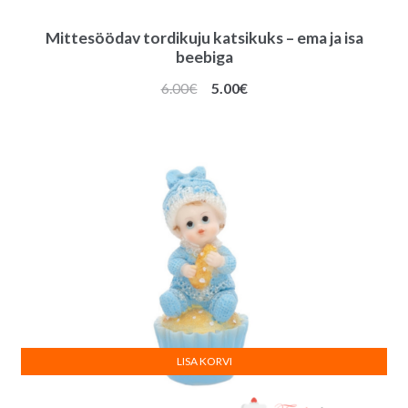
Mittesöödav tordikuju katsikuks – ema ja isa
beebiga
Algne
Praegune
6.00
€
5.00
€
hind
hind
oli:
on:
6.00€.
5.00€.
LISA KORVI