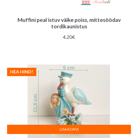
Muffini peal istuv väike poiss, mittesöödav
tordikaunistus
4.20
€
HEA HIND!
LISA KORVI