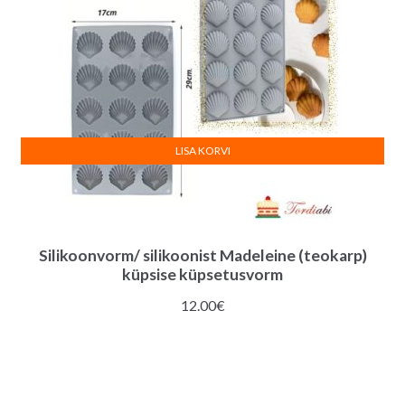
LISA KORVI
Silikoonvorm/ silikoonist Madeleine (teokarp)
küpsise küpsetusvorm
12.00
€