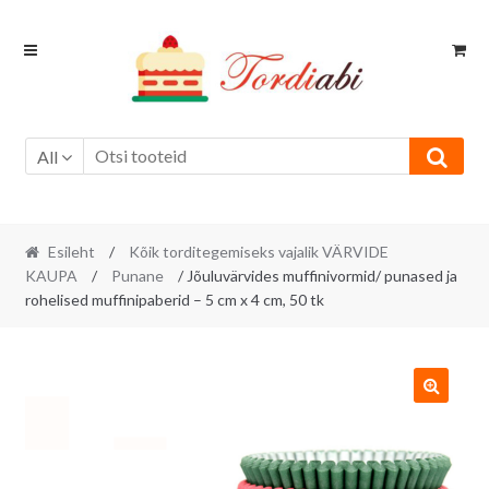
Skip
Skip
to
to
navigation
content
All
Esileht
/
Kõik torditegemiseks vajalik VÄRVIDE
KAUPA
/
Punane
/ Jõuluvärvides muffinivormid/ punased ja
rohelised muffinipaberid – 5 cm x 4 cm, 50 tk