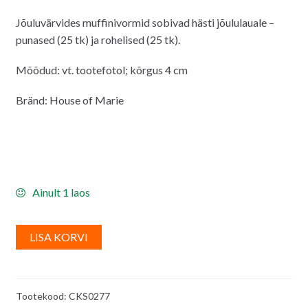
hind
hind
Jõuluvärvides muffinivormid sobivad hästi jõululauale –
oli:
on:
punased (25 tk) ja rohelised (25 tk).
4.20€.
3.90€.
Mõõdud: vt. tootefotol; kõrgus 4 cm
Bränd: House of Marie
Ainult 1 laos
A
LISA KORVI
l
t
e
Tootekood:
CKS0277
r