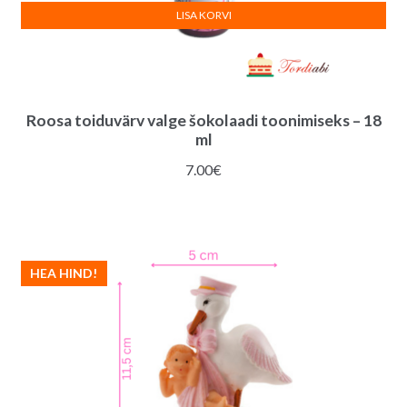
LISA KORVI
Roosa toiduvärv valge šokolaadi toonimiseks – 18
ml
7.00
€
HEA HIND!